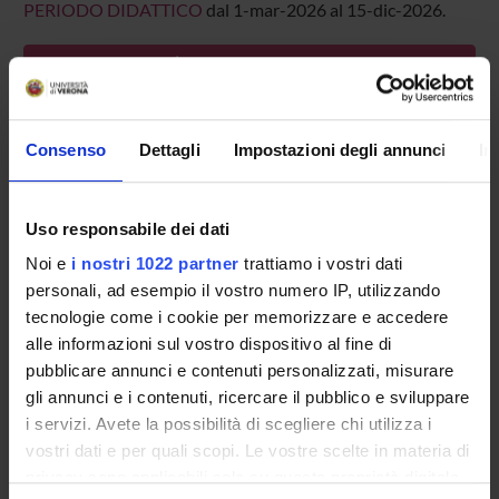
PERIODO DIDATTICO
dal 1-mar-2026 al 15-dic-2026.
Avvisi relativi al corso
Seminari relativi al corso
Consenso
Dettagli
Impostazioni degli annunci
In
ORARIO LEZIONI
Vai all'orario delle lezioni
Uso responsabile dei dati
Noi e
i nostri 1022 partner
trattiamo i vostri dati
personali, ad esempio il vostro numero IP, utilizzando
tecnologie come i cookie per memorizzare e accedere
Presentazione
alle informazioni sul vostro dispositivo al fine di
Come iscriversi
pubblicare annunci e contenuti personalizzati, misurare
Insegnamenti
gli annunci e i contenuti, ricercare il pubblico e sviluppare
Calendario didattico
i servizi. Avete la possibilità di scegliere chi utilizza i
Orario lezioni
vostri dati e per quali scopi. Le vostre scelte in materia di
Piani didattici
privacy sono applicabili solo su questa proprietà digitale
Calendario esami