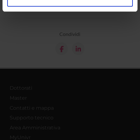
analizzare il nostro traffico. Condividiamo inoltre
informazioni sul modo in cui utilizzi il nostro sito con i
nostri partner che si occupano di analisi dei dati web,
pubblicità e social media, i quali potrebbero combinarle
Condividi
con altre informazioni che hai fornito loro o che hanno
raccolto dal tuo utilizzo dei loro servizi.
Dottorati
Master
Contatti e mappa
Supporto tecnico
Area Amministrativa
MyUnivr