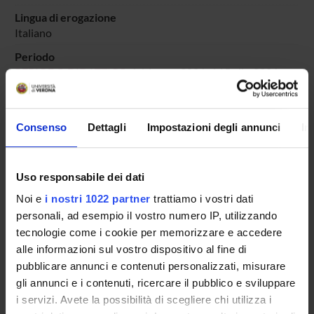
Lingua di erogazione
Italiano
Periodo
PERIODO DIDATTICO
dal 1-mar-2026 al 15-dic-2026.
Avvisi relativi al corso
Consenso
Dettagli
Impostazioni degli annunci
In
Seminari relativi al corso
ORARIO LEZIONI
Uso responsabile dei dati
Vai all'orario delle lezioni
Noi e
i nostri 1022 partner
trattiamo i vostri dati
personali, ad esempio il vostro numero IP, utilizzando
tecnologie come i cookie per memorizzare e accedere
alle informazioni sul vostro dispositivo al fine di
Presentazione
pubblicare annunci e contenuti personalizzati, misurare
gli annunci e i contenuti, ricercare il pubblico e sviluppare
Come iscriversi
i servizi. Avete la possibilità di scegliere chi utilizza i
Insegnamenti