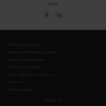
Share
PhD Programmes
Master and Post Lauream
Contact information
Technical support
Back office Area - dbErw
MyUnivr
Privacy policy
Segui su