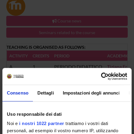
Course news
Seminars related to the course
TEACHING IS ORGANISED AS FOLLOWS:
ACTIVITY
CREDITS
PERIOD
ACADEMIC S
A
1
PERIODO DIDATTICO
Tiziana Fran
B
1
PERIODO DIDATTICO
Dario Donett
Consenso
Dettagli
Impostazioni degli annunci
In
C
1
PERIODO DIDATTICO
Alessandra 
Uso responsabile dei dati
Noi e
i nostri 1022 partner
trattiamo i vostri dati
personali, ad esempio il vostro numero IP, utilizzando