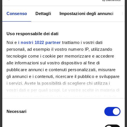
learning processes. The first aspect studied will be the
methodological and epistemological aspects.
Consenso
Dettagli
Impostazioni degli annunci
In
SYLLABUS
Uso responsabile dei dati
- What is Psychology (etymology, structure, historical
Noi e
i nostri 1022 partner
trattiamo i vostri dati
notes)
personali, ad esempio il vostro numero IP, utilizzando
- Definition of learning
tecnologie come i cookie per memorizzare e accedere
- Learning methods
alle informazioni sul vostro dispositivo al fine di
- Cognitive abilities supporting learning
pubblicare annunci e contenuti personalizzati, misurare
- Learning, experience and environment
gli annunci e i contenuti, ricercare il pubblico e sviluppare
i servizi. Avete la possibilità di scegliere chi utilizza i
REFERENCE BOOKS
vostri dati e per quali scopi. Le vostre scelte in materia di
privacy sono applicabili solo su questa proprietà digitale
See the teaching bibliography
in cui avete effettuato le vostre scelte. È possibile
Selezione
modificare o revocare il proprio consenso in qualsiasi
Necessari
del
ASSESSMENT METHODS AND CRITERIA
momento dalla Dichiarazione sui cookie o facendo clic
consenso
sull'icona di attivazione della privacy.