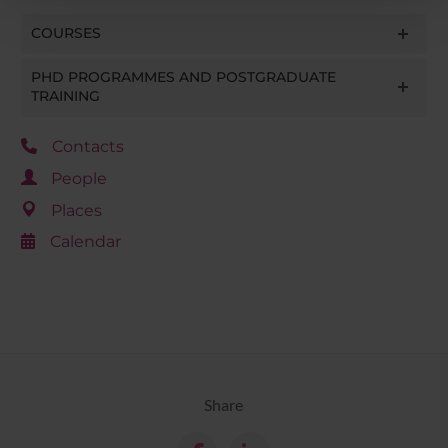
pubblicità e social media, i quali potrebbero combinarle
con altre informazioni che hai fornito loro o che hanno
COURSES
raccolto dal tuo utilizzo dei loro servizi.
PHD PROGRAMMES AND POSTGRADUATE
TRAINING
Contacts
People
Places
Calendar
Share