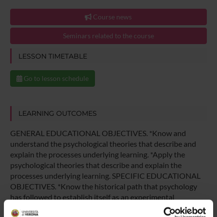
Course news
Seminars related to the course
LESSON TIMETABLE
Go to lesson schedule
LEARNING OUTCOMES
GENERAL EDUCATIONAL OBJECTIVES. *Know and
understand the psychological theories that describe and
explain the processes underlying learning. *Apply the
psychological theories that describe and explain the
processes underlying learning. SPECIFIC EDUCATIONAL
OBJECTIVES. *Know the historical path that psychology
has followed to establish itself as an experimental
discipline, exploring the most important themes involved in