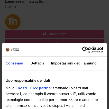
Language of instruction
Italian
Course news
Seminars related to the course
TEACHING IS ORGANISED AS FOLLOWS:
ACTIVITY
CREDITS
PERIOD
ACADEMIC S
Consenso
Dettagli
Impostazioni degli annunci
In
A
0.5
PERIODO DIDATTICO
Giovanni Sca
Uso responsabile dei dati
Noi e
i nostri 1022 partner
trattiamo i vostri dati
B
0.5
PERIODO DIDATTICO
Giovanni Sca
personali, ad esempio il vostro numero IP, utilizzando
tecnologie come i cookie per memorizzare e accedere
alle informazioni sul vostro dispositivo al fine di