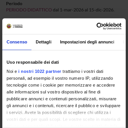
Periodo
PERIODO DIDATTICO
dal 1-mar-2026 al 15-dic-2026.
Avvisi relativi al corso
Seminari relativi al corso
Consenso
Dettagli
Impostazioni degli annunci
In
ORARIO LEZIONI
Vai all'orario delle lezioni
Uso responsabile dei dati
Noi e
i nostri 1022 partner
trattiamo i vostri dati
personali, ad esempio il vostro numero IP, utilizzando
tecnologie come i cookie per memorizzare e accedere
Presentazione
alle informazioni sul vostro dispositivo al fine di
Come iscriversi
pubblicare annunci e contenuti personalizzati, misurare
Insegnamenti
gli annunci e i contenuti, ricercare il pubblico e sviluppare
Calendario didattico
i servizi. Avete la possibilità di scegliere chi utilizza i
Orario lezioni
vostri dati e per quali scopi. Le vostre scelte in materia di
Piani didattici
privacy sono applicabili solo su questa proprietà digitale