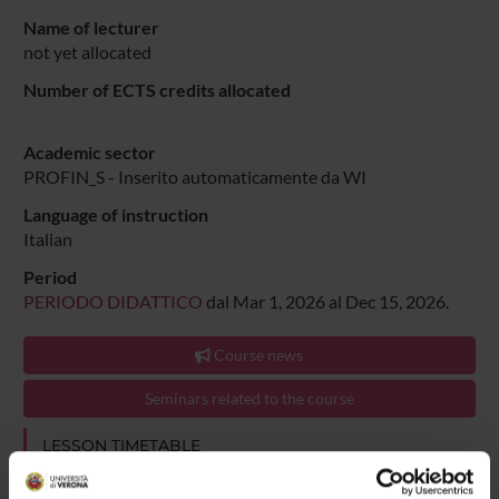
Name of lecturer
not yet allocated
Number of ECTS credits allocated
Academic sector
PROFIN_S -
Inserito automaticamente da WI
Language of instruction
Italian
Period
PERIODO DIDATTICO
dal Mar 1, 2026 al Dec 15, 2026.
Course news
Seminars related to the course
LESSON TIMETABLE
Go to lesson schedule