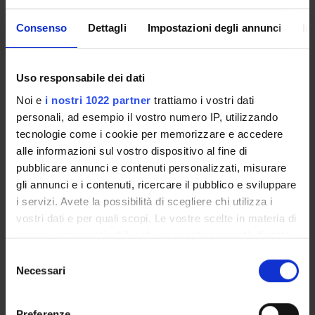
Consenso
Dettagli
Impostazioni degli annunci
In
Overview
Uso responsabile dei dati
Enrolment Policy
Noi e
i nostri 1022 partner
trattiamo i vostri dati
Courses
personali, ad esempio il vostro numero IP, utilizzando
Academic Calendar
tecnologie come i cookie per memorizzare e accedere
Lesson timetable
alle informazioni sul vostro dispositivo al fine di
Degree Programme
pubblicare annunci e contenuti personalizzati, misurare
Exam calendar
gli annunci e i contenuti, ricercare il pubblico e sviluppare
Notices
i servizi. Avete la possibilità di scegliere chi utilizza i
Thesis and internship proposals
vostri dati e per quali scopi. Le vostre scelte in materia di
Governing bodies
privacy sono applicabili solo su questa proprietà digitale
in cui avete effettuato le vostre scelte. È possibile
Faculty staff
Selezione
modificare o revocare il proprio consenso in qualsiasi
Necessari
del
momento dalla Dichiarazione sui cookie o facendo clic
consenso
STUDYING
sull'icona di attivazione della privacy.
Preferenze