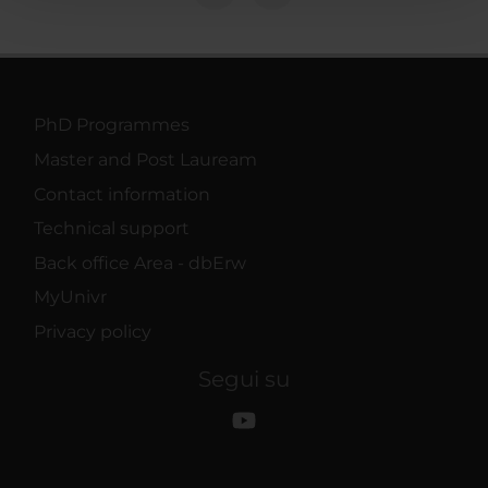
con altre informazioni che hai fornito loro o che hanno
raccolto dal tuo utilizzo dei loro servizi.
PhD Programmes
Master and Post Lauream
Contact information
Technical support
Back office Area - dbErw
MyUnivr
Privacy policy
Segui su