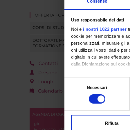
Consenso
Vai 
OFFERTA FORMATIVA
Uso responsabile dei dati
CORSI DI STUDIO
Noi e
i nostri 1022 partner
t
cookie per memorizzare e acce
DOTTORATI, MASTER E
personalizzati, misurare gli an
FORMAZIONE SUPERIORE
chi utilizza i vostri dati e pe
digitale in cui avete effettua
Contatti
dalla Dichiarazione sui cookie
Persone
Con il tuo consenso, vorrem
Selezione
Luoghi
raccogliere informazi
Necessari
del
Calendario
Identificare il tuo di
consenso
digitali).
Approfondisci come vengono el
AGENDA DI OGGI
modificare o ritirare il tuo 
Rifiuta
gio
Utilizziamo i cookie per perso
6 agosto 2026