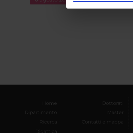
nostro traffico. Condividiamo 
di analisi dei dati web, pubbl
che hanno raccolto dal tuo uti
Home
Dottorati
Dipartimento
Master
Ricerca
Contatti e mappa
Didattica