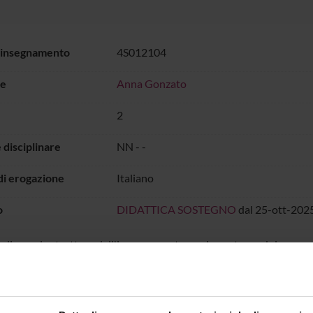
 insegnamento
4S012104
e
Anna Gonzato
2
 disciplinare
NN - -
di erogazione
Italiano
o
DIDATTICA SOSTEGNO
dal 25-ott-2025
ualizzare la struttura dell'insegnamento a cui questo modulo appa
segnamento
IO LEZIONI