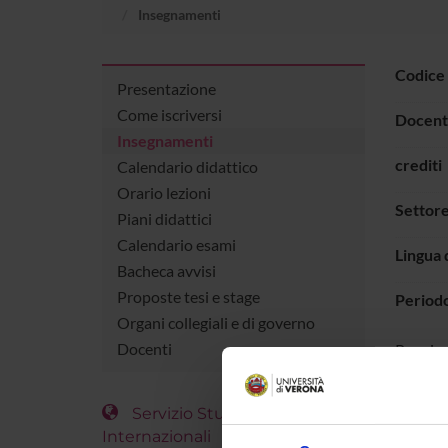
Insegnamenti
Codice
Presentazione
Come iscriversi
Docent
Insegnamenti
crediti
Calendario didattico
Orario lezioni
Settore
Piani didattici
Calendario esami
Lingua 
Bacheca avvisi
Proposte tesi e stage
Period
Organi collegiali e di governo
Docenti
Per vis
dell'in
ORAR
Servizio Studenti
Internazionali