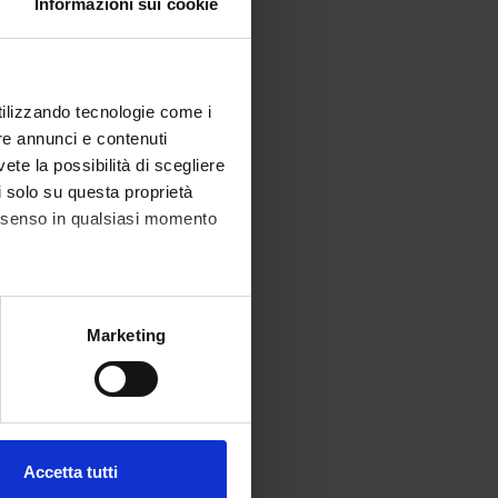
Informazioni sui cookie
utilizzando tecnologie come i
re annunci e contenuti
vete la possibilità di scegliere
li solo su questa proprietà
consenso in qualsiasi momento
alche metro,
Marketing
e specifiche (impronte
ezione dettagli
. Puoi
Accetta tutti
l media e per analizzare il