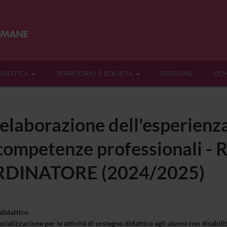
IDATTICA
TERRITORIO E SOCIETÀ
PERSONE
CON
rielaborazione dell'esperienz
e competenze professionali
DINATORE (2024/2025)
 didattico
cializzazione per le attività di sostegno didattico agli alunni con disa