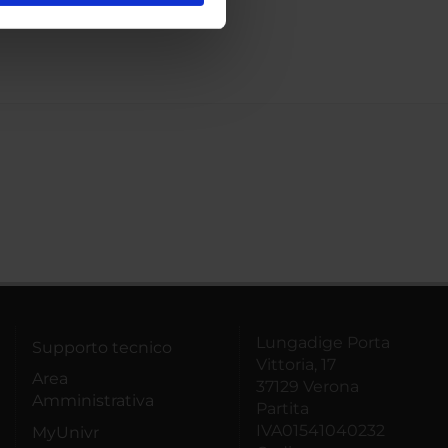
ostri partner che si occupano
azioni che hai fornito loro o
Lungadige Porta
Supporto tecnico
Vittoria, 17
Area
37129 Verona
Amministrativa
Partita
IVA01541040232
MyUnivr