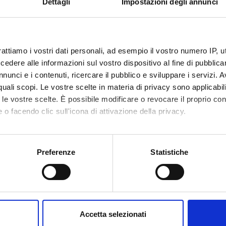
Dettagli
Impostazioni degli annunci
all'orario delle lezioni
rattiamo i vostri dati personali, ad esempio il vostro numero IP, 
dere alle informazioni sul vostro dispositivo al fine di pubblica
nunci e i contenuti, ricercare il pubblico e sviluppare i servizi. A
r quali scopi. Le vostre scelte in materia di privacy sono applicabi
to le vostre scelte. È possibile modificare o revocare il proprio 
 o facendo clic sull'icona di attivazione della privacy.
mo anche:
oni sulla tua posizione geografica, con un'approssimazione di qu
Preferenze
Statistiche
spositivo, scansionandolo attivamente alla ricerca di caratteristich
aborati i tuoi dati personali e imposta le tue preferenze nella
s
consenso in qualsiasi momento dalla Dichiarazione sui cookie.
Accetta selezionati
nalizzare contenuti ed annunci, per fornire funzionalità dei socia