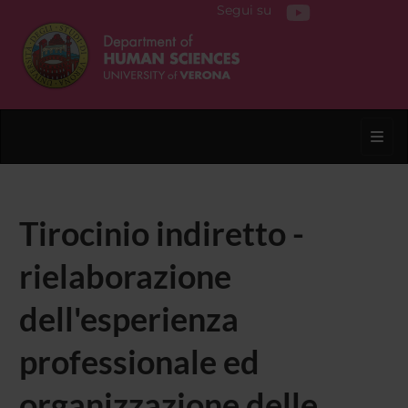
Segui su
Toggl
Tirocinio indiretto -
rielaborazione
dell'esperienza
professionale ed
organizzazione delle