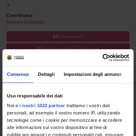
3
Coordinator
Barbara Gobbetto
Course news
Seminars related to the course
TEACHING IS ORGANISED AS FOLLOWS:
UNIT
CRE
Consenso
Dettagli
Impostazioni degli annunci
In
RIELABORAZIONE CON IL TUTOR COORDINATORE
2
RIELABORAZIONE CON IL TUTOR SCOLASTICO
1
Uso responsabile dei dati
Noi e
i nostri 1022 partner
trattiamo i vostri dati
personali, ad esempio il vostro numero IP, utilizzando
tecnologie come i cookie per memorizzare e accedere
Overview
alle informazioni sul vostro dispositivo al fine di
Enrolment Policy
pubblicare annunci e contenuti personalizzati, misurare