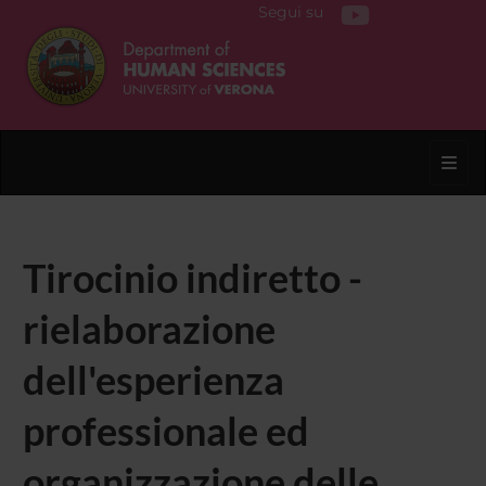
Segui su
Toggl
Tirocinio indiretto -
rielaborazione
dell'esperienza
professionale ed
organizzazione delle