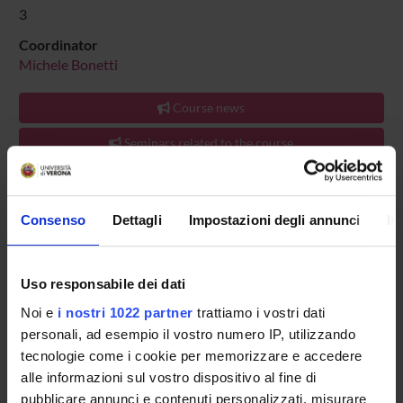
3
Coordinator
Michele Bonetti
Course news
Seminars related to the course
TEACHING IS ORGANISED AS FOLLOWS:
UNIT
CRE
Consenso
Dettagli
Impostazioni degli annunci
In
RIELABORAZIONE CON IL TUTOR COORDINATORE
2
RIELABORAZIONE CON IL TUTOR SCOLASTICO
1
Uso responsabile dei dati
Noi e
i nostri 1022 partner
trattiamo i vostri dati
personali, ad esempio il vostro numero IP, utilizzando
tecnologie come i cookie per memorizzare e accedere
Overview
alle informazioni sul vostro dispositivo al fine di
Enrolment Policy
pubblicare annunci e contenuti personalizzati, misurare