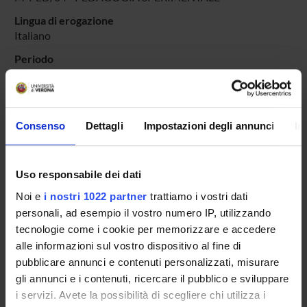
Lingua di erogazione
Italiano
Periodo
DIDATTICA SOSTEGNO
dal 25-ott-2025 al 30-giu-2025.
Avvisi relativi al corso
Consenso
Dettagli
Impostazioni degli annunci
In
Seminari relativi al corso
ORARIO LEZIONI
Uso responsabile dei dati
Vai all'orario delle lezioni
Noi e
i nostri 1022 partner
trattiamo i vostri dati
personali, ad esempio il vostro numero IP, utilizzando
tecnologie come i cookie per memorizzare e accedere
alle informazioni sul vostro dispositivo al fine di
pubblicare annunci e contenuti personalizzati, misurare
Presentazione
gli annunci e i contenuti, ricercare il pubblico e sviluppare
Come iscriversi
i servizi. Avete la possibilità di scegliere chi utilizza i
Insegnamenti