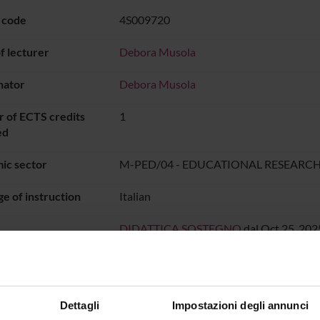
 code
4S009720
 lecturer
Debora Musola
nator
Debora Musola
 of ECTS credits
1
ed
ic sector
M-PED/04 - EDUCATIONAL RESEARC
e of instruction
Italian
DIDATTICA SOSTEGNO
dal Oct 25, 2025
ON TIMETABLE
Dettagli
Impostazioni degli annunci
o lesson schedule