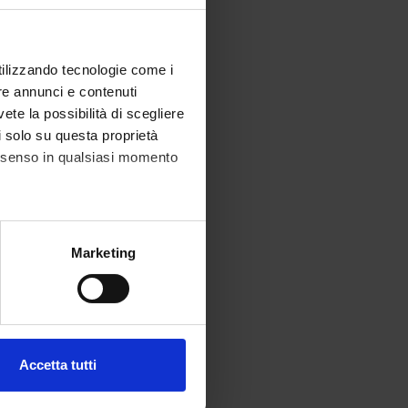
utilizzando tecnologie come i
re annunci e contenuti
vete la possibilità di scegliere
li solo su questa proprietà
consenso in qualsiasi momento
alche metro,
Marketing
e specifiche (impronte
ezione dettagli
. Puoi
Accetta tutti
l media e per analizzare il
ostri partner che si occupano