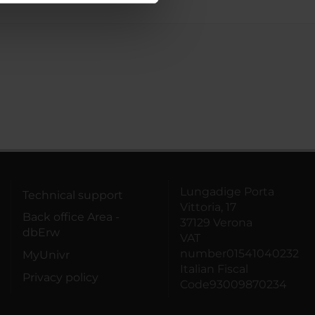
azioni che hai fornito loro o
Lungadige Porta
Technical support
Vittoria, 17
Back office Area -
37129 Verona
dbErw
VAT
number01541040232
MyUnivr
Italian Fiscal
Privacy policy
Code93009870234