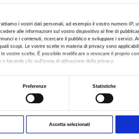
rattiamo i vostri dati personali, ad esempio il vostro numero IP, 
dere alle informazioni sul vostro dispositivo al fine di pubblica
nunci e i contenuti, ricercare il pubblico e sviluppare i servizi. A
r quali scopi. Le vostre scelte in materia di privacy sono applicabi
to le vostre scelte. È possibile modificare o revocare il proprio 
 o facendo clic sull'icona di attivazione della privacy.
mo anche:
oni sulla tua posizione geografica, con un'approssimazione di qu
Preferenze
Statistiche
spositivo, scansionandolo attivamente alla ricerca di caratteristich
aborati i tuoi dati personali e imposta le tue preferenze nella
s
consenso in qualsiasi momento dalla Dichiarazione sui cookie.
Accetta selezionati
nalizzare contenuti ed annunci, per fornire funzionalità dei socia
inoltre informazioni sul modo in cui utilizzi il nostro sito con i n