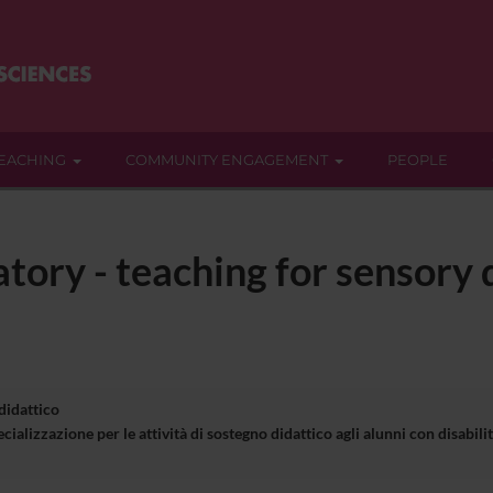
EACHING
COMMUNITY ENGAGEMENT
PEOPLE
ratory - teaching for sensory 
 didattico
cializzazione per le attività di sostegno didattico agli alunni con disa