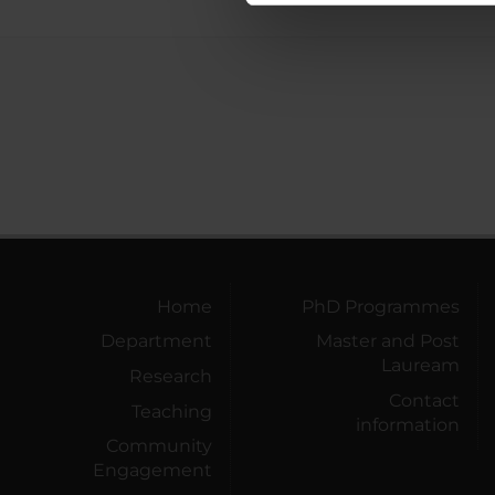
di analisi dei dati web, pubbl
che hanno raccolto dal tuo uti
Home
PhD Programmes
Department
Master and Post
Lauream
Research
Contact
Teaching
information
Community
Engagement