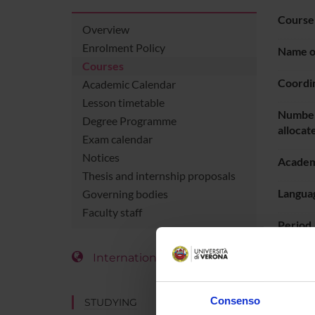
Course
Overview
Enrolment Policy
Name of
Courses
Coordi
Academic Calendar
Lesson timetable
Number
Degree Programme
allocat
Exam calendar
Notices
Academ
Thesis and internship proposals
Languag
Governing bodies
Faculty staff
Period
International Students
LESS
Consenso
STUDYING
Go t