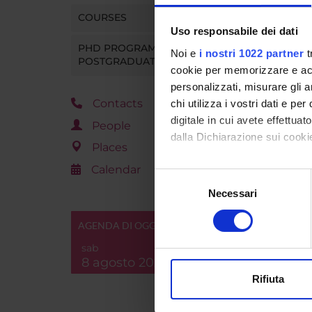
COURSES
Uso responsabile dei dati
PHD PROGRAMMES AND
Noi e
i nostri 1022 partner
t
POSTGRADUATE TRAINING
cookie per memorizzare e acce
personalizzati, misurare gli an
Contacts
chi utilizza i vostri dati e pe
digitale in cui avete effettua
People
dalla Dichiarazione sui cookie
Places
Calendar
Con il tuo consenso, vorrem
Selezione
raccogliere informazi
Necessari
del
Identificare il tuo di
consenso
digitali).
AGENDA DI OGGI
Approfondisci come vengono el
sab
modificare o ritirare il tuo 
8 agosto 2026
Rifiuta
Utilizziamo i cookie per perso
nostro traffico. Condividiamo 