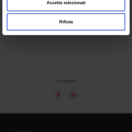
dalla Dichiarazione sui cookie.
Accetta selezionati
Contatti
Persone
Utilizziamo i cookie per personalizzare contenuti ed
Rifiuta
Luoghi
annunci, per fornire funzionalità dei social media e per
analizzare il nostro traffico. Condividiamo inoltre
Calendario
informazioni sul modo in cui utilizzi il nostro sito con i
nostri partner che si occupano di analisi dei dati web,
pubblicità e social media, i quali potrebbero combinarle
con altre informazioni che hai fornito loro o che hanno
raccolto dal tuo utilizzo dei loro servizi.
Condividi
Dottorati