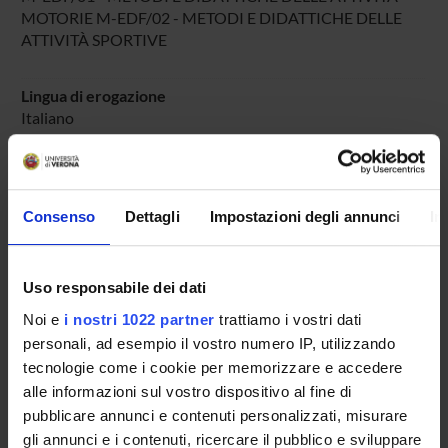
MOTORIE M-EDF/02 - METODI E DIDATTICHE DELLE
ATTIVITÀ SPORTIVE
Lingua di erogazione
Italiano
Periodo
DIDATTICA SOSTEGNO
dal 25-ott-2025 al 30-giu-2025.
Consenso
Dettagli
Impostazioni degli annunci
In
Avvisi relativi al corso
Seminari relativi al corso
Uso responsabile dei dati
ORARIO LEZIONI
Noi e
i nostri 1022 partner
trattiamo i vostri dati
personali, ad esempio il vostro numero IP, utilizzando
Vai all'orario delle lezioni
tecnologie come i cookie per memorizzare e accedere
alle informazioni sul vostro dispositivo al fine di
pubblicare annunci e contenuti personalizzati, misurare
gli annunci e i contenuti, ricercare il pubblico e sviluppare