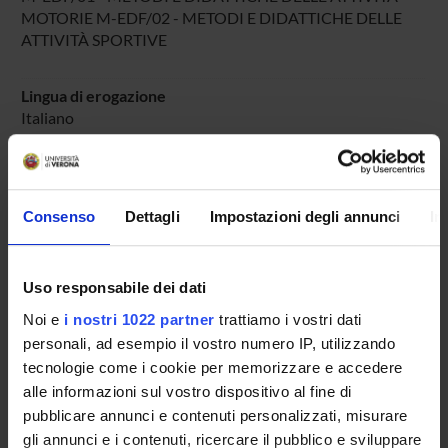
MOTORIE M-EDF/02 - METODI E DIDATTICHE DELLE
ATTIVITÀ SPORTIVE
Lingua di erogazione
Italiano
Periodo
DIDATTICA SOSTEGNO
dal 25-ott-2025 al 30-giu-2025.
Consenso
Dettagli
Impostazioni degli annunci
In
Avvisi relativi al corso
Seminari relativi al corso
Uso responsabile dei dati
ORARIO LEZIONI
Noi e
i nostri 1022 partner
trattiamo i vostri dati
personali, ad esempio il vostro numero IP, utilizzando
Vai all'orario delle lezioni
tecnologie come i cookie per memorizzare e accedere
alle informazioni sul vostro dispositivo al fine di
pubblicare annunci e contenuti personalizzati, misurare
gli annunci e i contenuti, ricercare il pubblico e sviluppare