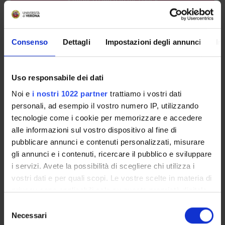
LESSON TIMETABLE
Consenso
Dettagli
Impostazioni degli annunci
In
Go to lesson schedule
Uso responsabile dei dati
Noi e
i nostri 1022 partner
trattiamo i vostri dati
Overview
personali, ad esempio il vostro numero IP, utilizzando
Enrolment Policy
tecnologie come i cookie per memorizzare e accedere
Courses
alle informazioni sul vostro dispositivo al fine di
Academic Calendar
pubblicare annunci e contenuti personalizzati, misurare
Lesson timetable
gli annunci e i contenuti, ricercare il pubblico e sviluppare
Degree Programme
i servizi. Avete la possibilità di scegliere chi utilizza i
Exam calendar
vostri dati e per quali scopi. Le vostre scelte in materia di
Notices
privacy sono applicabili solo su questa proprietà digitale
Thesis and internship proposals
in cui avete effettuato le vostre scelte. È possibile
Selezione
Governing bodies
modificare o revocare il proprio consenso in qualsiasi
Necessari
del
Faculty staff