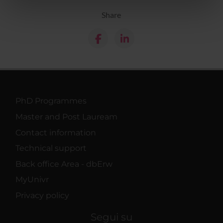
nostri partner che si occupano di analisi dei dati web,
Share
pubblicità e social media, i quali potrebbero combinarle
con altre informazioni che hai fornito loro o che hanno
raccolto dal tuo utilizzo dei loro servizi.
PhD Programmes
Master and Post Lauream
Contact information
Technical support
Back office Area - dbErw
MyUnivr
Privacy policy
Segui su