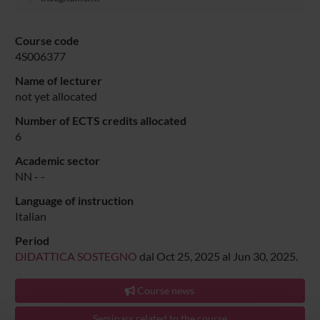
Course code
4S006377
Name of lecturer
not yet allocated
Number of ECTS credits allocated
6
Academic sector
NN -
-
Language of instruction
Italian
Period
DIDATTICA SOSTEGNO
dal Oct 25, 2025 al Jun 30, 2025.
Course news
Seminars related to the course