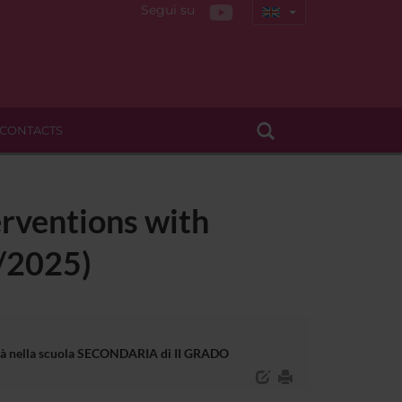
Segui su
CONTACTS
erventions with
4/2025)
bilità nella scuola SECONDARIA di II GRADO