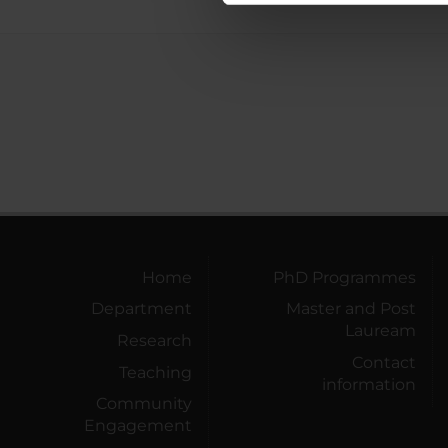
di analisi dei dati web, pubbl
che hanno raccolto dal tuo uti
Home
PhD Programmes
Department
Master and Post
Lauream
Research
Contact
Teaching
information
Community
Engagement