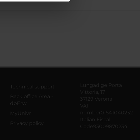
azioni che hai fornito loro o
Lungadige Porta
Technical support
Vittoria, 17
Back office Area -
37129 Verona
dbErw
VAT
number01541040232
MyUnivr
Italian Fiscal
Privacy policy
Code93009870234