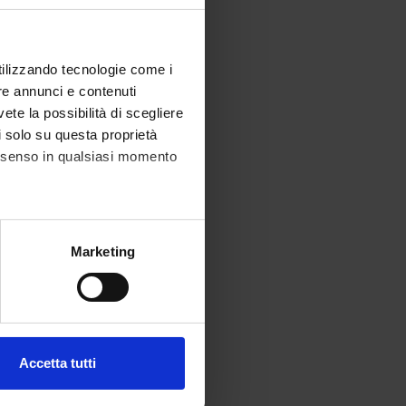
utilizzando tecnologie come i
re annunci e contenuti
vete la possibilità di scegliere
li solo su questa proprietà
consenso in qualsiasi momento
alche metro,
Marketing
e specifiche (impronte
ezione dettagli
. Puoi
Accetta tutti
l media e per analizzare il
ostri partner che si occupano