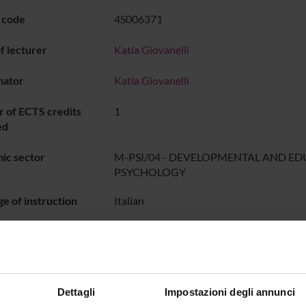
 code
4S006371
 lecturer
Katia Giovanelli
nator
Katia Giovanelli
 of ECTS credits
1
ed
ic sector
M-PSI/04 - DEVELOPMENTAL AND E
PSYCHOLOGY
e of instruction
Italian
DIDATTICA SOSTEGNO
dal Oct 25, 2025
ON TIMETABLE
Dettagli
Impostazioni degli annunci