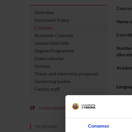
Course
Overview
Enrolment Policy
Name of
Courses
Coordi
Academic Calendar
Lesson timetable
Number
Degree Programme
allocat
Exam calendar
Notices
Academ
Thesis and internship proposals
Governing bodies
Languag
Faculty staff
Period
International Students
LESS
Consenso
STUDYING