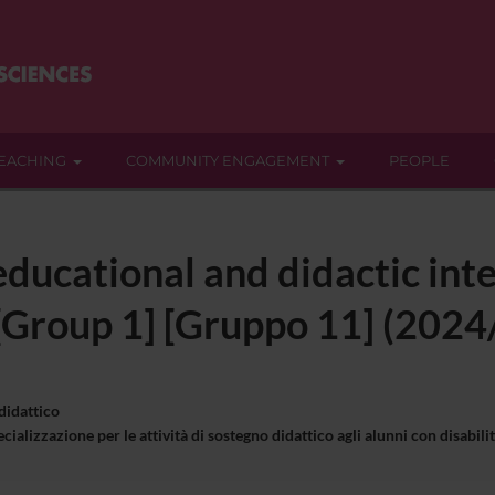
EACHING
COMMUNITY ENGAGEMENT
PEOPLE
ducational and didactic int
 [Group 1] [Gruppo 11] (202
 didattico
cializzazione per le attività di sostegno didattico agli alunni con disa