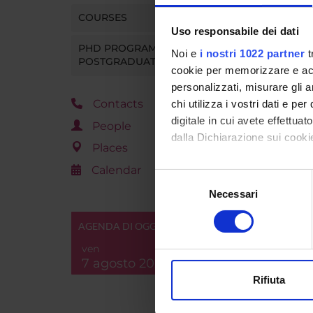
Go t
COURSES
Uso responsabile dei dati
PHD PROGRAMMES AND
Noi e
i nostri 1022 partner
t
POSTGRADUATE TRAINING
cookie per memorizzare e acce
personalizzati, misurare gli an
Contacts
chi utilizza i vostri dati e pe
digitale in cui avete effettua
People
dalla Dichiarazione sui cookie
Places
Calendar
Con il tuo consenso, vorrem
Selezione
raccogliere informazi
Necessari
del
Identificare il tuo di
consenso
digitali).
AGENDA DI OGGI
Approfondisci come vengono el
ven
modificare o ritirare il tuo 
7 agosto 2026
Rifiuta
Utilizziamo i cookie per perso
nostro traffico. Condividiamo 