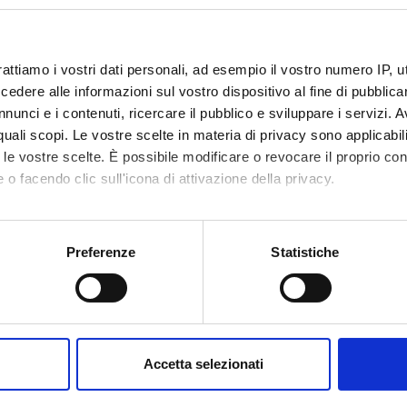
o lesson schedule
rattiamo i vostri dati personali, ad esempio il vostro numero IP, 
dere alle informazioni sul vostro dispositivo al fine di pubblica
nunci e i contenuti, ricercare il pubblico e sviluppare i servizi. A
r quali scopi. Le vostre scelte in materia di privacy sono applicabi
to le vostre scelte. È possibile modificare o revocare il proprio 
 o facendo clic sull'icona di attivazione della privacy.
mo anche:
oni sulla tua posizione geografica, con un'approssimazione di qu
Preferenze
Statistiche
spositivo, scansionandolo attivamente alla ricerca di caratteristich
aborati i tuoi dati personali e imposta le tue preferenze nella
s
consenso in qualsiasi momento dalla Dichiarazione sui cookie.
Accetta selezionati
nalizzare contenuti ed annunci, per fornire funzionalità dei socia
inoltre informazioni sul modo in cui utilizzi il nostro sito con i n