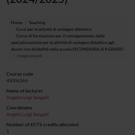
Home
Teaching
Corsi per le attività di sostegno didattico
Corso di formazione per il conseguimento della
specializzazione per le attività di sostegno didattico agli
alunni con disabilità nella scuola SECONDARIA di II GRADO
Insegnamenti
Course code
4S006366
Name of lecturer
Angelo Luigi Sangalli
Coordinator
Angelo Luigi Sangalli
Number of ECTS credits allocated
1