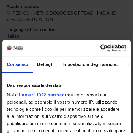
Academic sector
M-PED/03 - METHODOLOGIES OF TEACHING AND
SPECIAL EDUCATION
Language of instruction
Italian
Period
DIDATTICA SOSTEGNO
dal Oct 25, 2025 al Jun 30, 2025.
Consenso
Dettagli
Impostazioni degli annunci
In
Course news
Seminars related to the course
Uso responsabile dei dati
LESSON TIMETABLE
Noi e
i nostri 1022 partner
trattiamo i vostri dati
personali, ad esempio il vostro numero IP, utilizzando
Go to lesson schedule
tecnologie come i cookie per memorizzare e accedere
alle informazioni sul vostro dispositivo al fine di
pubblicare annunci e contenuti personalizzati, misurare
gli annunci e i contenuti, ricercare il pubblico e sviluppare