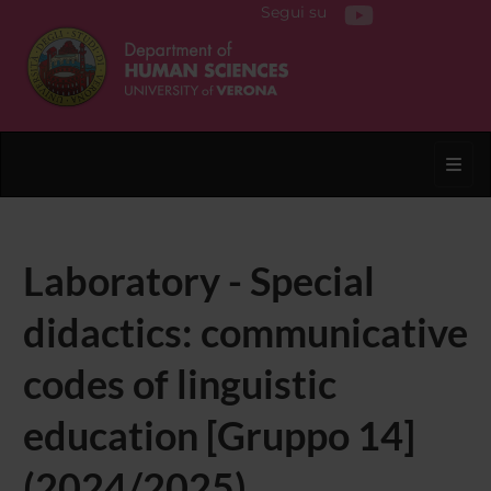
Segui su
Toggl
Laboratory - Special
didactics: communicative
codes of linguistic
education [Gruppo 14]
(2024/2025)