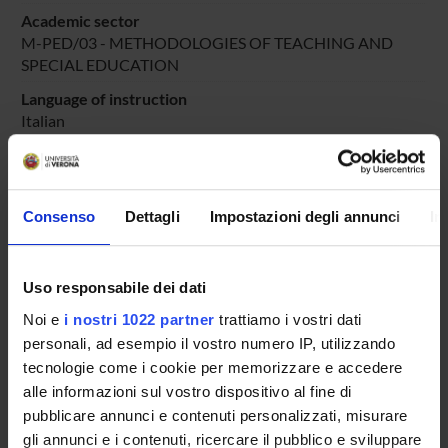
Academic sector
M-PED/03 - METHODOLOGIES OF TEACHING AND
SPECIAL EDUCATION
Language of instruction
Italian
Period
DIDATTICA SOSTEGNO
dal Oct 25, 2025 al Jun 30, 2025.
Consenso
Dettagli
Impostazioni degli annunci
In
Course news
Seminars related to the course
Uso responsabile dei dati
LESSON TIMETABLE
Noi e
i nostri 1022 partner
trattiamo i vostri dati
personali, ad esempio il vostro numero IP, utilizzando
Go to lesson schedule
tecnologie come i cookie per memorizzare e accedere
alle informazioni sul vostro dispositivo al fine di
pubblicare annunci e contenuti personalizzati, misurare
gli annunci e i contenuti, ricercare il pubblico e sviluppare