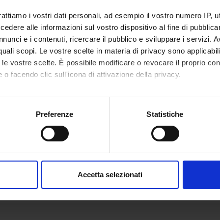
rattiamo i vostri dati personali, ad esempio il vostro numero IP, 
dere alle informazioni sul vostro dispositivo al fine di pubblica
nunci e i contenuti, ricercare il pubblico e sviluppare i servizi. A
r quali scopi. Le vostre scelte in materia di privacy sono applicabi
to le vostre scelte. È possibile modificare o revocare il proprio 
 o facendo clic sull'icona di attivazione della privacy.
mo anche:
oni sulla tua posizione geografica, con un'approssimazione di qu
Preferenze
Statistiche
spositivo, scansionandolo attivamente alla ricerca di caratteristich
aborati i tuoi dati personali e imposta le tue preferenze nella
s
consenso in qualsiasi momento dalla Dichiarazione sui cookie.
Accetta selezionati
nalizzare contenuti ed annunci, per fornire funzionalità dei socia
inoltre informazioni sul modo in cui utilizzi il nostro sito con i n
icità e social media, i quali potrebbero combinarle con altre inform
lizzo dei loro servizi.