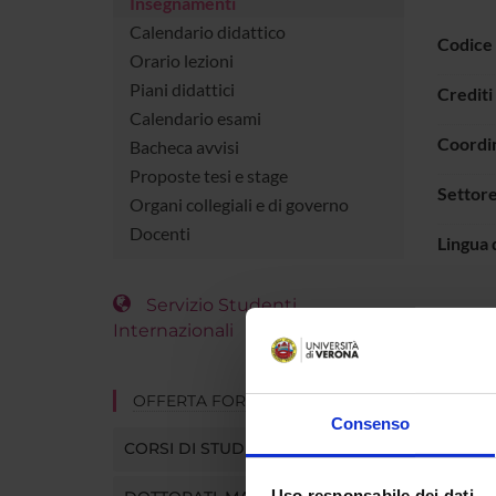
Insegnamenti
Calendario didattico
Codice
Orario lezioni
Piani didattici
Crediti
Calendario esami
Coordi
Bacheca avvisi
Proposte tesi e stage
Settore
Organi collegiali e di governo
Docenti
Lingua 
Servizio Studenti
L'INSE
Internazionali
ATTIVI
A
OFFERTA FORMATIVA
Consenso
CORSI DI STUDIO
B
Uso responsabile dei dati