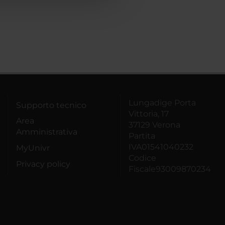
Lungadige Porta
Supporto tecnico
Vittoria, 17
Area
37129 Verona
Amministrativa
Partita
IVA01541040232
MyUnivr
Codice
Privacy policy
Fiscale93009870234