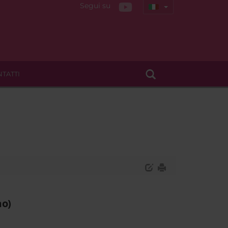
Segui su
TATTI
mo)