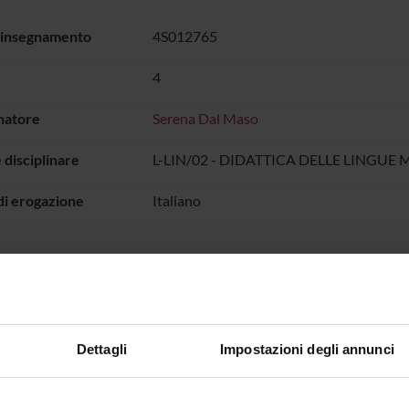
 insegnamento
4S012765
4
natore
Serena Dal Maso
 disciplinare
L-LIN/02 - DIDATTICA DELLE LINGU
di erogazione
Italiano
GNAMENTO È ORGANIZZATO COME SEGUE:
TÀ
CREDITI
PERIODO
DOCENTI
2
Periodo
Sabrina Piccinin
Dettagli
Impostazioni degli annunci
2
Periodo
Serena Dal Mas