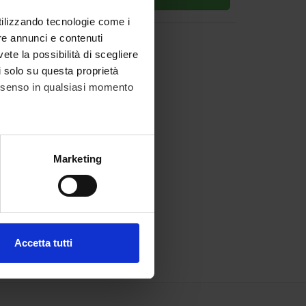
utilizzando tecnologie come i
re annunci e contenuti
vete la possibilità di scegliere
li solo su questa proprietà
consenso in qualsiasi momento
alche metro,
Marketing
e specifiche (impronte
ezione dettagli
. Puoi
Accetta tutti
l media e per analizzare il
ostri partner che si occupano
azioni che hai fornito loro o