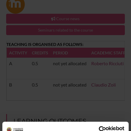
Course news
Seminars related to the course
TEACHING IS ORGANISED AS FOLLOWS:
ACTIVITY
CREDITS
PERIOD
ACADEMIC STAFF
A
0.5
not yet allocated
Roberto Ricciuti
B
0.5
not yet allocated
Claudio Zoli
LEARNING OUTCOMES