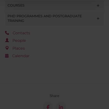
pubblicità e social media, i quali potrebbero combinarle
COURSES
con altre informazioni che hai fornito loro o che hanno
raccolto dal tuo utilizzo dei loro servizi.
PHD PROGRAMMES AND POSTGRADUATE
TRAINING
Contacts
People
Places
Calendar
Share