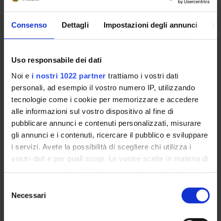
See "Economic and industrial policies in combating social
problems and promoting development: teaching
Consenso
Dettagli
Impostazioni degli annunci
In
suggestions"
Uso responsabile dei dati
SYLLABUS
Noi e
i nostri 1022 partner
trattiamo i vostri dati
personali, ad esempio il vostro numero IP, utilizzando
See "Economic and industrial policies in combating social
tecnologie come i cookie per memorizzare e accedere
problems and promoting development: teaching
alle informazioni sul vostro dispositivo al fine di
suggestions"
pubblicare annunci e contenuti personalizzati, misurare
gli annunci e i contenuti, ricercare il pubblico e sviluppare
i servizi. Avete la possibilità di scegliere chi utilizza i
ASSESSMENT METHODS AND
vostri dati e per quali scopi. Le vostre scelte in materia di
CRITERIA
privacy sono applicabili solo su questa proprietà digitale
in cui avete effettuato le vostre scelte. È possibile
Selezione
modificare o revocare il proprio consenso in qualsiasi
Necessari
del
See "Economic and industrial policies in combating social
momento dalla Dichiarazione sui cookie o facendo clic
problems and promoting development: teaching
consenso
sull'icona di attivazione della privacy.
suggestions"