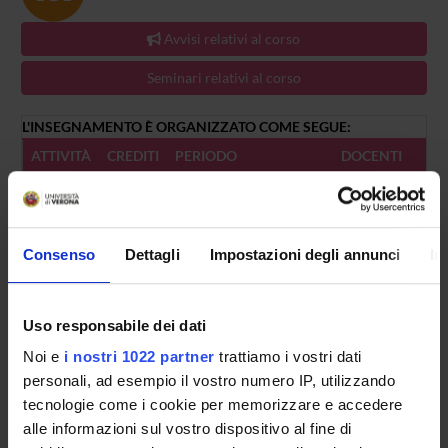
Avvisi relativi al corso
Seminari relativi al corso
L'INSEGNAMENTO È ORGANIZZATO COME SEGUE:
ATTIVITÀ
CREDITI
PERIODO
DOCENTI
A
1
non ancora assegnato
Francesco Ross
Consenso
Dettagli
Impostazioni degli annunci
In
B
1
non ancora assegnato
Francesco Ross
Uso responsabile dei dati
C
1
non ancora assegnato
Giandemetrio 
Noi e
i nostri 1022 partner
trattiamo i vostri dati
personali, ad esempio il vostro numero IP, utilizzando
tecnologie come i cookie per memorizzare e accedere
alle informazioni sul vostro dispositivo al fine di