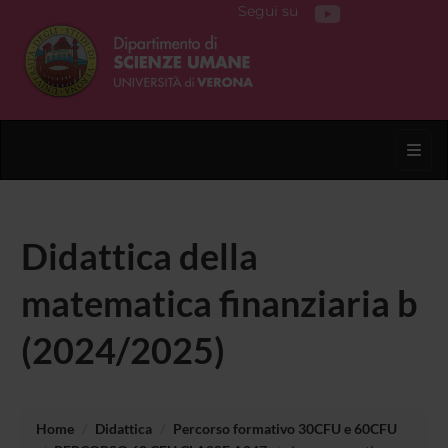
Segui su
Toggl
Didattica della
matematica finanziaria b
(2024/2025)
Home
Didattica
Percorso formativo 30CFU e 60CFU