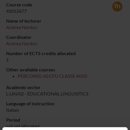
Course code
4S012677
Name of lecturer
Andrea Nardon
Coordinator
Andrea Nardon
Number of ECTS credits allocated
1
Other available courses
PERCORSO 60 CFU CLASSE A050
Academic sector
L-LIN/02 - EDUCATIONAL LINGUISTICS
Language of instruction
Italian
Period
not yet allocated