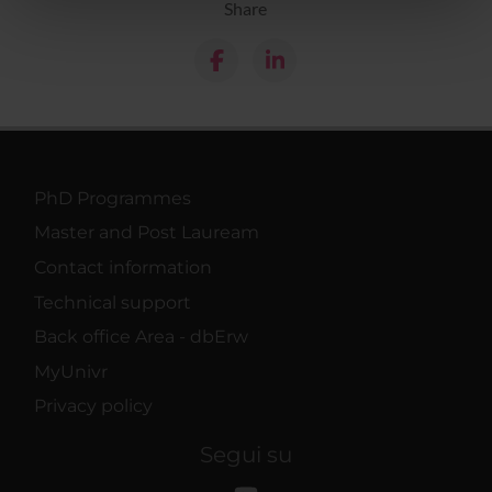
Share
nostri partner che si occupano di analisi dei dati web,
pubblicità e social media, i quali potrebbero combinarle
con altre informazioni che hai fornito loro o che hanno
raccolto dal tuo utilizzo dei loro servizi.
PhD Programmes
Master and Post Lauream
Contact information
Technical support
Back office Area - dbErw
MyUnivr
Privacy policy
Segui su