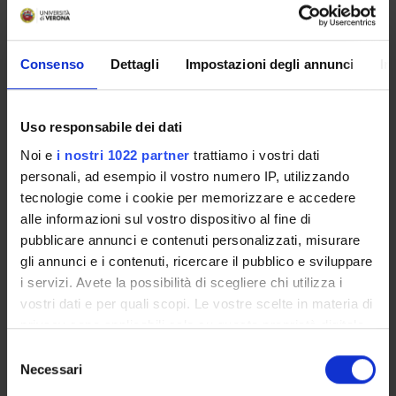
Course news
Consenso
Dettagli
Impostazioni degli annunci
In
Seminars related to the course
Uso responsabile dei dati
Overview
Noi e
i nostri 1022 partner
trattiamo i vostri dati
Enrolment Policy
personali, ad esempio il vostro numero IP, utilizzando
Courses
tecnologie come i cookie per memorizzare e accedere
Academic Calendar
alle informazioni sul vostro dispositivo al fine di
Lesson timetable
pubblicare annunci e contenuti personalizzati, misurare
Degree Programme
gli annunci e i contenuti, ricercare il pubblico e sviluppare
i servizi. Avete la possibilità di scegliere chi utilizza i
Exam calendar
vostri dati e per quali scopi. Le vostre scelte in materia di
Notices
privacy sono applicabili solo su questa proprietà digitale
Thesis and internship proposals
in cui avete effettuato le vostre scelte. È possibile
Selezione
Governing bodies
modificare o revocare il proprio consenso in qualsiasi
Necessari
del
Faculty staff
momento dalla Dichiarazione sui cookie o facendo clic
consenso