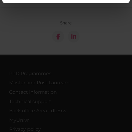
informazioni sul modo in cui utilizzi il nostro sito con i
nostri partner che si occupano di analisi dei dati web,
pubblicità e social media, i quali potrebbero combinarle
Share
con altre informazioni che hai fornito loro o che hanno
raccolto dal tuo utilizzo dei loro servizi.
PhD Programmes
Master and Post Lauream
Contact information
Technical support
Back office Area - dbErw
MyUnivr
Privacy policy