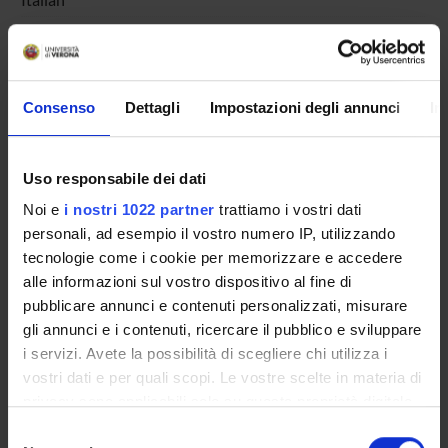
Period
not yet allocated
Course news
Consenso
Dettagli
Impostazioni degli annunci
In
Seminars related to the course
Uso responsabile dei dati
Noi e
i nostri 1022 partner
trattiamo i vostri dati
Overview
personali, ad esempio il vostro numero IP, utilizzando
tecnologie come i cookie per memorizzare e accedere
Enrolment Policy
alle informazioni sul vostro dispositivo al fine di
Courses
pubblicare annunci e contenuti personalizzati, misurare
Academic Calendar
gli annunci e i contenuti, ricercare il pubblico e sviluppare
Lesson timetable
i servizi. Avete la possibilità di scegliere chi utilizza i
Degree Programme
vostri dati e per quali scopi. Le vostre scelte in materia di
Exam calendar
privacy sono applicabili solo su questa proprietà digitale
Notices
in cui avete effettuato le vostre scelte. È possibile
Selezione
Thesis and internship proposals