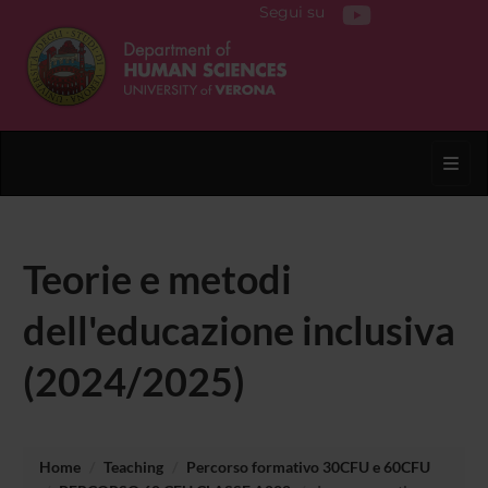
Segui su
Toggl
Teorie e metodi
dell'educazione inclusiva
(2024/2025)
Home
Teaching
Percorso formativo 30CFU e 60CFU