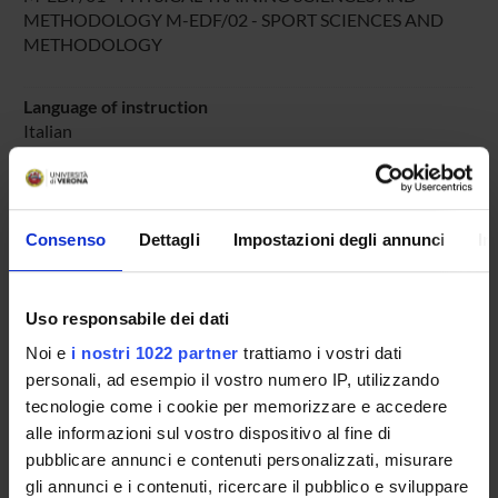
METHODOLOGY M-EDF/02 - SPORT SCIENCES AND
METHODOLOGY
Language of instruction
Italian
Period
DIDATTICA SOSTEGNO
dal Oct 4, 2024 al Jun 30, 2025.
Consenso
Dettagli
Impostazioni degli annunci
In
Course news
Seminars related to the course
Uso responsabile dei dati
LESSON TIMETABLE
Noi e
i nostri 1022 partner
trattiamo i vostri dati
personali, ad esempio il vostro numero IP, utilizzando
Go to lesson schedule
tecnologie come i cookie per memorizzare e accedere
alle informazioni sul vostro dispositivo al fine di
pubblicare annunci e contenuti personalizzati, misurare
gli annunci e i contenuti, ricercare il pubblico e sviluppare