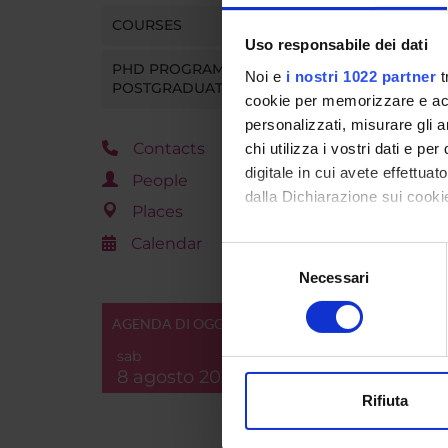
Go t
COURSES
Uso responsabile dei dati
PHD PROGRAMMES AND
Noi e
i nostri 1022 partner
t
POSTGRADUATE TRAINING
cookie per memorizzare e acce
personalizzati, misurare gli an
Contacts
chi utilizza i vostri dati e pe
digitale in cui avete effettua
People
dalla Dichiarazione sui cookie
Places
Calendar
Con il tuo consenso, vorrem
Selezione
raccogliere informazi
Necessari
del
Identificare il tuo di
consenso
digitali).
AGENDA DI OGGI
Approfondisci come vengono el
sab
modificare o ritirare il tuo 
8 agosto 2026
Rifiuta
Utilizziamo i cookie per perso
nostro traffico. Condividiamo 