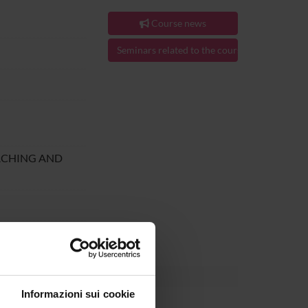
Course news
Seminars related to the course
ACHING AND
al Jun 30, 2025.
Informazioni sui cookie