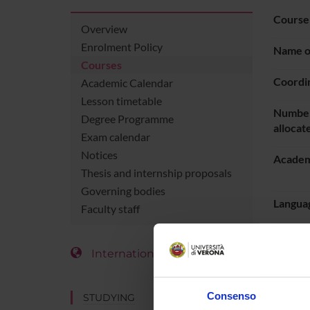
Course
Overview
Enrolment Policy
Name of
Courses
Coordi
Academic Calendar
Lesson timetable
Number
Degree Programme
allocat
Exam calendar
Notices
Academ
Thesis and internship proposals
Governing bodies
Languag
Faculty staff
Period
International Students
LESS
Consenso
STUDYING