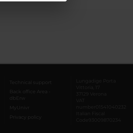
azioni che hai fornito loro o
Lungadige Porta
Technical support
Vittoria, 17
Back office Area -
37129 Verona
dbErw
VAT
number01541040232
MyUnivr
Italian Fiscal
Privacy policy
Code93009870234