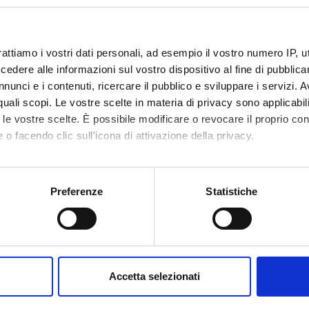
o lesson schedule
rattiamo i vostri dati personali, ad esempio il vostro numero IP, 
dere alle informazioni sul vostro dispositivo al fine di pubblica
nunci e i contenuti, ricercare il pubblico e sviluppare i servizi. A
r quali scopi. Le vostre scelte in materia di privacy sono applicabi
to le vostre scelte. È possibile modificare o revocare il proprio 
 o facendo clic sull'icona di attivazione della privacy.
mo anche:
oni sulla tua posizione geografica, con un'approssimazione di qu
Preferenze
Statistiche
spositivo, scansionandolo attivamente alla ricerca di caratteristich
aborati i tuoi dati personali e imposta le tue preferenze nella
s
consenso in qualsiasi momento dalla Dichiarazione sui cookie.
Accetta selezionati
nalizzare contenuti ed annunci, per fornire funzionalità dei socia
inoltre informazioni sul modo in cui utilizzi il nostro sito con i n