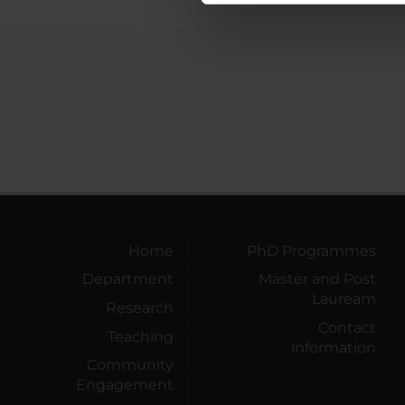
di analisi dei dati web, pubbl
che hanno raccolto dal tuo uti
Home
PhD Programmes
Department
Master and Post
Lauream
Research
Contact
Teaching
information
Community
Engagement