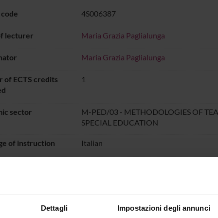
 code
4S006387
 lecturer
Maria Grazia Paglialunga
nator
Maria Grazia Paglialunga
 of ECTS credits
1
ed
ic sector
M-PED/03 - METHODOLOGIES OF TE
SPECIAL EDUCATION
e of instruction
Italian
DIDATTICA SOSTEGNO
dal Oct 4, 2024 
ON TIMETABLE
Dettagli
Impostazioni degli annunci