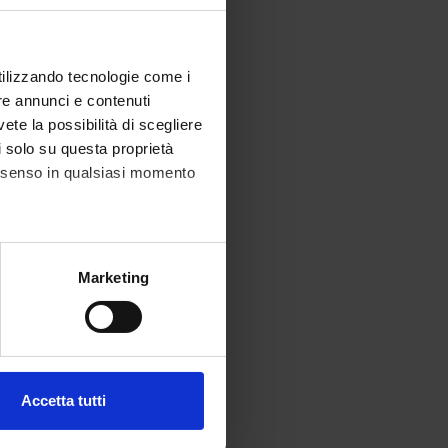
utilizzando tecnologie come i
re annunci e contenuti
vete la possibilità di scegliere
li solo su questa proprietà
consenso in qualsiasi momento
alche metro,
Marketing
e specifiche (impronte
ezione dettagli
. Puoi
Accetta tutti
l media e per analizzare il
ostri partner che si occupano