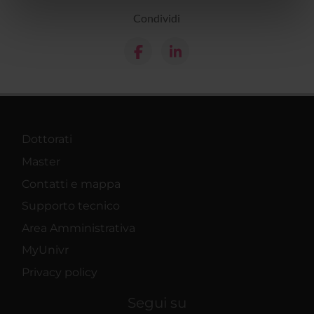
informazioni sul modo in cui utilizzi il nostro sito con i
Condividi
nostri partner che si occupano di analisi dei dati web,
pubblicità e social media, i quali potrebbero combinarle
con altre informazioni che hai fornito loro o che hanno
raccolto dal tuo utilizzo dei loro servizi.
Dottorati
Master
Contatti e mappa
Supporto tecnico
Area Amministrativa
MyUnivr
Privacy policy
Segui su