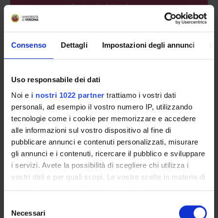
Seminari relativi al corso
ORARIO LEZIONI
Consenso
Dettagli
Impostazioni degli annunci
In
Vai all'orario delle lezioni
Uso responsabile dei dati
Noi e
i nostri 1022 partner
trattiamo i vostri dati
Presentazione
personali, ad esempio il vostro numero IP, utilizzando
Come iscriversi
tecnologie come i cookie per memorizzare e accedere
Insegnamenti
alle informazioni sul vostro dispositivo al fine di
Calendario didattico
pubblicare annunci e contenuti personalizzati, misurare
Orario lezioni
gli annunci e i contenuti, ricercare il pubblico e sviluppare
Piani didattici
i servizi. Avete la possibilità di scegliere chi utilizza i
Calendario esami
vostri dati e per quali scopi. Le vostre scelte in materia di
Bacheca avvisi
privacy sono applicabili solo su questa proprietà digitale
Proposte tesi e stage
in cui avete effettuato le vostre scelte. È possibile
Selezione
modificare o revocare il proprio consenso in qualsiasi
Organi collegiali e di governo
Necessari
del