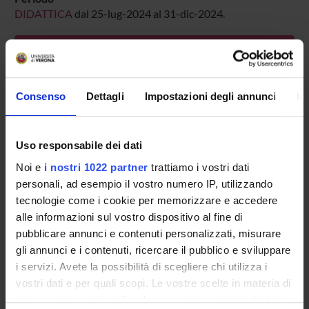
DIDATTICA
dal 25-lug-2024 al 31-dic-2024.
Avvisi relativi al corso
Seminari relativi al corso
Consenso
Dettagli
Impostazioni degli annunci
In
ORARIO LEZIONI
Vai all'orario delle lezioni
Uso responsabile dei dati
Noi e
i nostri 1022 partner
trattiamo i vostri dati
personali, ad esempio il vostro numero IP, utilizzando
tecnologie come i cookie per memorizzare e accedere
Presentazione
alle informazioni sul vostro dispositivo al fine di
Come iscriversi
pubblicare annunci e contenuti personalizzati, misurare
Insegnamenti
gli annunci e i contenuti, ricercare il pubblico e sviluppare
Calendario didattico
i servizi. Avete la possibilità di scegliere chi utilizza i
Orario lezioni
vostri dati e per quali scopi. Le vostre scelte in materia di
Piani didattici
privacy sono applicabili solo su questa proprietà digitale