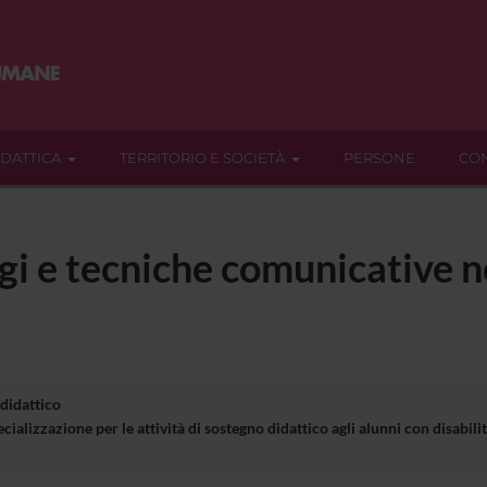
IDATTICA
TERRITORIO E SOCIETÀ
PERSONE
CON
gi e tecniche comunicative 
 didattico
cializzazione per le attività di sostegno didattico agli alunni con disa