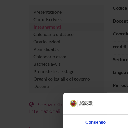
Codice
Presentazione
Come iscriversi
Docent
Insegnamenti
Coordi
Calendario didattico
Orario lezioni
crediti
Piani didattici
Calendario esami
Settore
Bacheca avvisi
Proposte tesi e stage
Lingua 
Organi collegiali e di governo
Period
Docenti
ORAR
Servizio Studenti
Internazionali
Vai 
Consenso