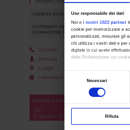
OFFERTA FORMATIVA
Uso responsabile dei dati
CORSI DI STUDIO
Noi e
i nostri 1022 partner
t
DOTTORATI, MASTER E
cookie per memorizzare e acce
FORMAZIONE SUPERIORE
personalizzati, misurare gli an
chi utilizza i vostri dati e pe
Contatti
digitale in cui avete effettua
dalla Dichiarazione sui cookie
Persone
Luoghi
Con il tuo consenso, vorrem
Selezione
Calendario
raccogliere informazi
Necessari
del
Identificare il tuo di
consenso
digitali).
AGENDA DI OGGI
Approfondisci come vengono el
modificare o ritirare il tuo 
gio
6 agosto 2026
Rifiuta
Utilizziamo i cookie per perso
nostro traffico. Condividiamo 