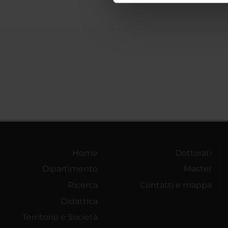
di analisi dei dati web, pubbl
che hanno raccolto dal tuo uti
Home
Dottorati
Dipartimento
Master
Ricerca
Contatti e mappa
Didattica
Territorio e Società