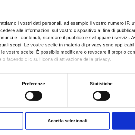
rattiamo i vostri dati personali, ad esempio il vostro numero IP, 
dere alle informazioni sul vostro dispositivo al fine di pubblica
nunci e i contenuti, ricercare il pubblico e sviluppare i servizi. A
r quali scopi. Le vostre scelte in materia di privacy sono applicabi
to le vostre scelte. È possibile modificare o revocare il proprio 
 o facendo clic sull'icona di attivazione della privacy.
mo anche:
oni sulla tua posizione geografica, con un'approssimazione di qu
Preferenze
Statistiche
spositivo, scansionandolo attivamente alla ricerca di caratteristich
aborati i tuoi dati personali e imposta le tue preferenze nella
s
consenso in qualsiasi momento dalla Dichiarazione sui cookie.
Accetta selezionati
nalizzare contenuti ed annunci, per fornire funzionalità dei socia
inoltre informazioni sul modo in cui utilizzi il nostro sito con i n