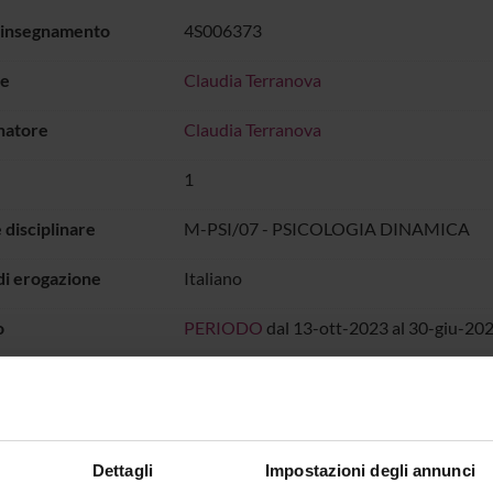
 insegnamento
4S006373
e
Claudia Terranova
natore
Claudia Terranova
1
 disciplinare
M-PSI/07 - PSICOLOGIA DINAMICA
di erogazione
Italiano
o
PERIODO
dal 13-ott-2023 al 30-giu-202
IO LEZIONI
all'orario delle lezioni
Dettagli
Impostazioni degli annunci