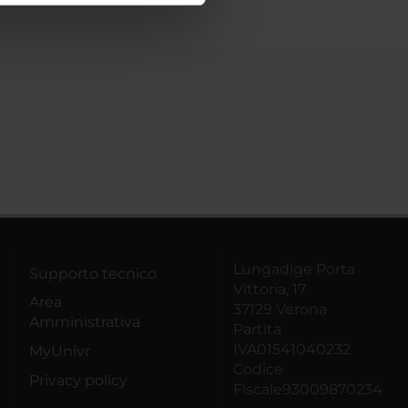
azioni che hai fornito loro o
Lungadige Porta
Supporto tecnico
Vittoria, 17
Area
37129 Verona
Amministrativa
Partita
IVA01541040232
MyUnivr
Codice
Privacy policy
Fiscale93009870234