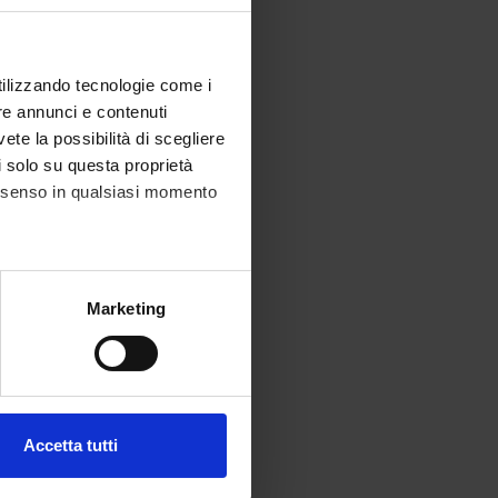
utilizzando tecnologie come i
re annunci e contenuti
vete la possibilità di scegliere
li solo su questa proprietà
consenso in qualsiasi momento
alche metro,
Marketing
e specifiche (impronte
ezione dettagli
. Puoi
Accetta tutti
l media e per analizzare il
ostri partner che si occupano