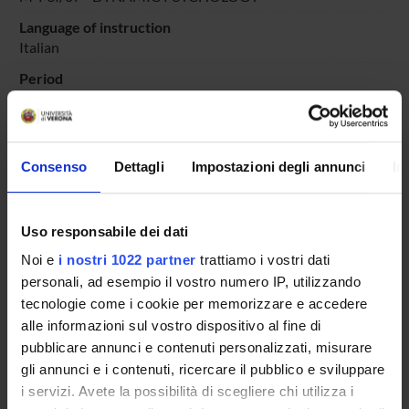
Language of instruction
Italian
Period
Didattico
dal Nov 16, 2020 al Jun 30, 2021.
Course news
Consenso
Dettagli
Impostazioni degli annunci
In
Seminars related to the course
LESSON TIMETABLE
Uso responsabile dei dati
Go to lesson schedule
Noi e
i nostri 1022 partner
trattiamo i vostri dati
personali, ad esempio il vostro numero IP, utilizzando
tecnologie come i cookie per memorizzare e accedere
alle informazioni sul vostro dispositivo al fine di
pubblicare annunci e contenuti personalizzati, misurare
Overview
gli annunci e i contenuti, ricercare il pubblico e sviluppare
Enrolment Policy
i servizi. Avete la possibilità di scegliere chi utilizza i
Courses