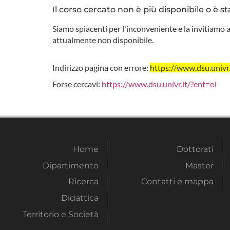
Il corso cercato non è più disponibile o è st
Siamo spiacenti per l'inconveniente e la invitiamo a
attualmente non disponibile.
Indirizzo pagina con errore:
https://www.dsu.uni
Forse cercavi:
https://www.dsu.univr.it/?ent=oi
Home
Dottorati
Dipartimento
Master
Ricerca
Contatti e mappa
Didattica
Territorio e Società