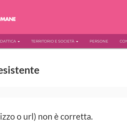
IDATTICA
TERRITORIO E SOCIETÀ
PERSONE
CON
esistente
rizzo o url) non è corretta.