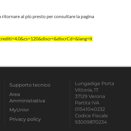
a ritornare al più presto per consultare la pagina
editi=4.0&cs=120&discr=&discrCd=&lang=it
Lungadige Porta
Supporto tecnico
Vittoria, 17
Area
37129 Verona
Amministrativa
Partita IVA
01541040232
MyUnivr
Codice Fiscale
Privacy policy
93009870234