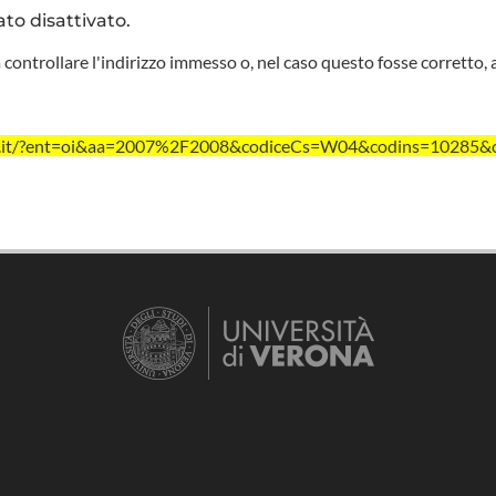
ato disattivato.
 controllare l'indirizzo immesso o, nel caso questo fosse corretto, 
vr.it/?ent=oi&aa=2007%2F2008&codiceCs=W04&codins=10285&cr