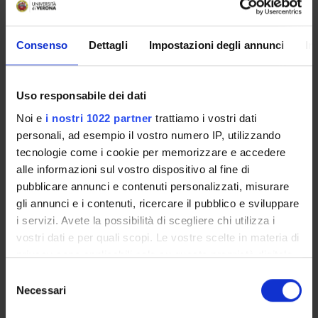
Consenso
Dettagli
Impostazioni degli annunci
In
Corso disattivato
Le informazioni riguardanti le iscrizioni a questo corso
Uso responsabile dei dati
di studio non sono ancora disponibili.
Noi e
i nostri 1022 partner
trattiamo i vostri dati
personali, ad esempio il vostro numero IP, utilizzando
tecnologie come i cookie per memorizzare e accedere
Presentazione
alle informazioni sul vostro dispositivo al fine di
Come iscriversi
pubblicare annunci e contenuti personalizzati, misurare
gli annunci e i contenuti, ricercare il pubblico e sviluppare
Piani didattici
i servizi. Avete la possibilità di scegliere chi utilizza i
Insegnamenti
vostri dati e per quali scopi. Le vostre scelte in materia di
Bacheca avvisi
privacy sono applicabili solo su questa proprietà digitale
Organi collegiali e di governo
in cui avete effettuato le vostre scelte. È possibile
Selezione
modificare o revocare il proprio consenso in qualsiasi
Necessari
del
OFFERTA FORMATIVA
momento dalla Dichiarazione sui cookie o facendo clic
consenso