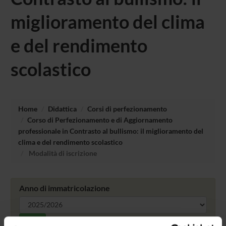
miglioramento del clima
e del rendimento
scolastico
Home
Didattica
Corsi di perfezionamento
Corso di Perfezionamento e di Aggiornamento
professionale in Contrasto al bullismo: il miglioramento del
clima e del rendimento scolastico
Modalità di iscrizione
Anno di immatricolazione
Cerca