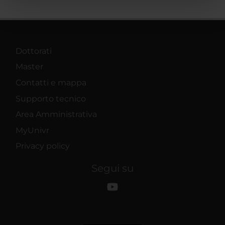
pubblicità e social media, i quali potrebbero combinarle
con altre informazioni che hai fornito loro o che hanno
raccolto dal tuo utilizzo dei loro servizi.
Dottorati
Master
Contatti e mappa
Supporto tecnico
Area Amministrativa
MyUnivr
Privacy policy
Segui su