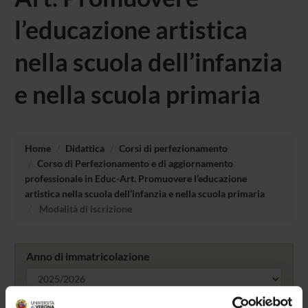
l’educazione artistica
nella scuola dell’infanzia
e nella scuola primaria
Home
Didattica
Corsi di perfezionamento
Corso di Perfezionamento e di aggiornamento
professionale in Educ-Art. Promuovere l’educazione
artistica nella scuola dell’infanzia e nella scuola primaria
Modalità di iscrizione
Anno di immatricolazione
Cerca