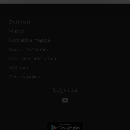
pubblicità e social media, i quali potrebbero combinarle
con altre informazioni che hai fornito loro o che hanno
raccolto dal tuo utilizzo dei loro servizi.
Dottorati
Master
Contatti e mappa
Supporto tecnico
Area Amministrativa
MyUnivr
Privacy policy
Segui su