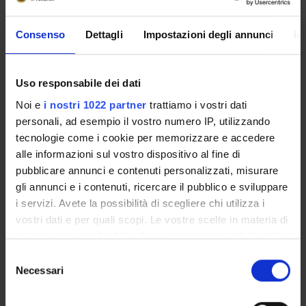
Consenso
Dettagli
Impostazioni degli annunci
In
Corso disattivato
Le informazioni riguardanti le iscrizioni a questo corso
Uso responsabile dei dati
di studio non sono ancora disponibili.
Noi e
i nostri 1022 partner
trattiamo i vostri dati
personali, ad esempio il vostro numero IP, utilizzando
tecnologie come i cookie per memorizzare e accedere
alle informazioni sul vostro dispositivo al fine di
Presentazione
pubblicare annunci e contenuti personalizzati, misurare
Come iscriversi
gli annunci e i contenuti, ricercare il pubblico e sviluppare
Insegnamenti
i servizi. Avete la possibilità di scegliere chi utilizza i
Avvisi
vostri dati e per quali scopi. Le vostre scelte in materia di
Organi collegiali e di governo
privacy sono applicabili solo su questa proprietà digitale
in cui avete effettuato le vostre scelte. È possibile
Selezione
modificare o revocare il proprio consenso in qualsiasi
Necessari
del
OFFERTA FORMATIVA
momento dalla Dichiarazione sui cookie o facendo clic
consenso
sull'icona di attivazione della privacy.
CORSI DI STUDIO