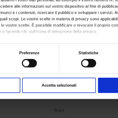
dere alle informazioni sul vostro dispositivo al fine di pubblica
nunci e i contenuti, ricercare il pubblico e sviluppare i servizi. A
r quali scopi. Le vostre scelte in materia di privacy sono applicabi
to le vostre scelte. È possibile modificare o revocare il proprio 
 o facendo clic sull'icona di attivazione della privacy.
mo anche:
oni sulla tua posizione geografica, con un'approssimazione di qu
Preferenze
Statistiche
spositivo, scansionandolo attivamente alla ricerca di caratteristich
aborati i tuoi dati personali e imposta le tue preferenze nella
s
consenso in qualsiasi momento dalla Dichiarazione sui cookie.
Accetta selezionati
nalizzare contenuti ed annunci, per fornire funzionalità dei socia
inoltre informazioni sul modo in cui utilizzi il nostro sito con i n
icità e social media, i quali potrebbero combinarle con altre inform
lizzo dei loro servizi.
Share