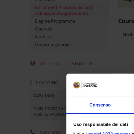
Enrolment Procedures and
Admission Requirements
Cours
Degree Programme
Courses
No in
Notices
Governing bodies
International Students
STUDYING
COURSES
Consenso
PHD PROGRAMMES AND
POSTGRADUATE TRAINING
Uso responsabile dei dati
Contacts
Noi e
i nostri 1022 partner
t