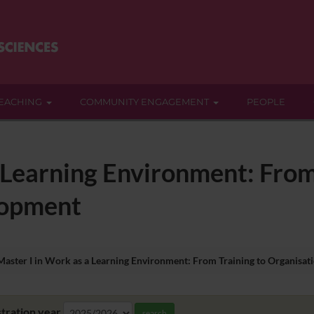
EACHING
COMMUNITY ENGAGEMENT
PEOPLE
 Learning Environment: From
lopment
Master I in Work as a Learning Environment: From Training to Organisa
tration year
search