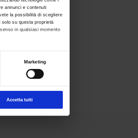
re annunci e contenuti
vete la possibilità di scegliere
li solo su questa proprietà
consenso in qualsiasi momento
alche metro,
Marketing
e specifiche (impronte
ezione dettagli
. Puoi
Accetta tutti
l media e per analizzare il
ostri partner che si occupano
azioni che hai fornito loro o