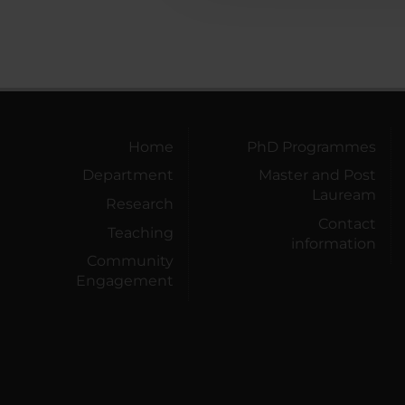
Home
PhD Programmes
Department
Master and Post
Lauream
Research
Contact
Teaching
information
Community
Engagement