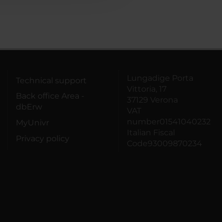
Lungadige Porta
Technical support
Vittoria, 17
Back office Area -
37129 Verona
dbErw
VAT
number01541040232
MyUnivr
Italian Fiscal
Privacy policy
Code93009870234