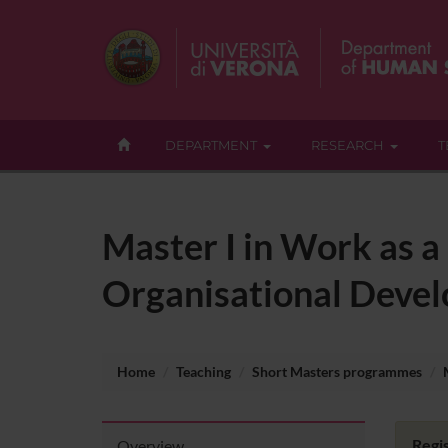
DEPARTMENT
RESEARCH
T
Master I in Work as a
Organisational Deve
Home
Teaching
Short Masters programmes
Regis
Overview