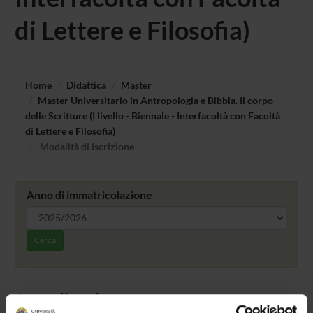
di Lettere e Filosofia)
Home
Didattica
Master
Master Universitario in Antropologia e Bibbia. Il corpo
delle Scritture (I livello - Biennale - Interfacoltà con Facoltà
di Lettere e Filosofia)
Modalità di iscrizione
Anno di immatricolazione
Cerca
Corso disattivato