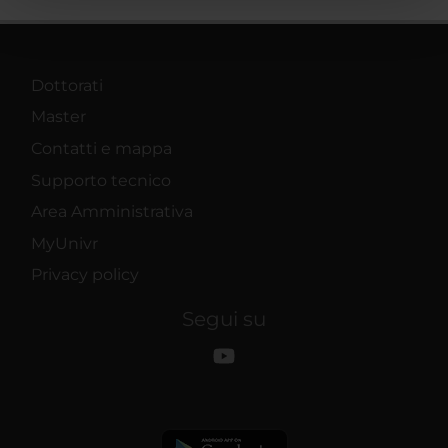
pubblicità e social media, i quali potrebbero combinarle
con altre informazioni che hai fornito loro o che hanno
raccolto dal tuo utilizzo dei loro servizi.
Dottorati
Master
Contatti e mappa
Supporto tecnico
Area Amministrativa
MyUnivr
Privacy policy
Segui su