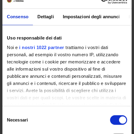
Le informazioni riguardanti le iscrizioni a questo corso
di studio non sono ancora disponibili.
Consenso
Dettagli
Impostazioni degli annunci
In
Uso responsabile dei dati
Come iscriversi e Requisiti di ammissione
Noi e
i nostri 1022 partner
trattiamo i vostri dati
Piani didattici
personali, ad esempio il vostro numero IP, utilizzando
Calendario didattico
tecnologie come i cookie per memorizzare e accedere
Insegnamenti
alle informazioni sul vostro dispositivo al fine di
Orario lezioni
pubblicare annunci e contenuti personalizzati, misurare
Bacheca avvisi
gli annunci e i contenuti, ricercare il pubblico e sviluppare
Proposte tesi e stage
i servizi. Avete la possibilità di scegliere chi utilizza i
Docenti
vostri dati e per quali scopi. Le vostre scelte in materia di
Documenti
privacy sono applicabili solo su questa proprietà digitale
in cui avete effettuato le vostre scelte. È possibile
Selezione
modificare o revocare il proprio consenso in qualsiasi
Necessari
del
OFFERTA FORMATIVA
momento dalla Dichiarazione sui cookie o facendo clic
consenso
sull'icona di attivazione della privacy.