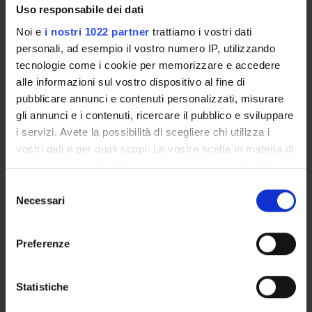
Uso responsabile dei dati
Calendario esami
Bacheca avvisi
Noi e
i nostri 1022 partner
trattiamo i vostri dati
personali, ad esempio il vostro numero IP, utilizzando
Proposte tesi e stage
tecnologie come i cookie per memorizzare e accedere
Organi collegiali e di governo
alle informazioni sul vostro dispositivo al fine di
Docenti
pubblicare annunci e contenuti personalizzati, misurare
gli annunci e i contenuti, ricercare il pubblico e sviluppare
OFFERTA FORMATIVA
i servizi. Avete la possibilità di scegliere chi utilizza i
vostri dati e per quali scopi. Le vostre scelte in materia di
CORSI DI STUDIO
privacy sono applicabili solo su questa proprietà digitale
in cui avete effettuato le vostre scelte. È possibile
Selezione
DOTTORATI, MASTER E FORMAZIONE SUPERIORE
modificare o revocare il proprio consenso in qualsiasi
Necessari
del
momento dalla Dichiarazione sui cookie o facendo clic
consenso
Contatti
sull'icona di attivazione della privacy.
Preferenze
Persone
Con il tuo consenso, vorremmo anche:
Luoghi
raccogliere informazioni sulla tua posizione
Statistiche
Calendario
geografica, con un'approssimazione di qualche