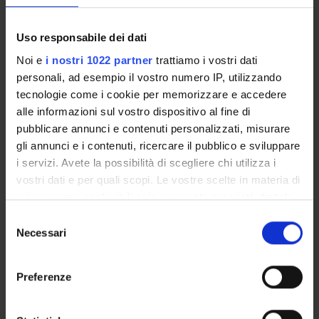
Sustainable Development Goals - SDGs
Questa iniziativa contribuisce al perseguimento degli
Uso responsabile dei dati
Obiettivi di Sviluppo Sostenibile dell'Agenda 2030
Noi e
i nostri 1022 partner
trattiamo i vostri dati
dell'ONU
.
personali, ad esempio il vostro numero IP, utilizzando
Maggiori informazioni su
www.univr.it/sostenibilita
tecnologie come i cookie per memorizzare e accedere
alle informazioni sul vostro dispositivo al fine di
pubblicare annunci e contenuti personalizzati, misurare
gli annunci e i contenuti, ricercare il pubblico e sviluppare
i servizi. Avete la possibilità di scegliere chi utilizza i
vostri dati e per quali scopi. Le vostre scelte in materia di
privacy sono applicabili solo su questa proprietà digitale
in cui avete effettuato le vostre scelte. È possibile
Selezione
modificare o revocare il proprio consenso in qualsiasi
Necessari
del
momento dalla Dichiarazione sui cookie o facendo clic
consenso
sull'icona di attivazione della privacy.
Preferenze
ORGANIZZAZIONE
Con il tuo consenso, vorremmo anche:
GOVERNANCE