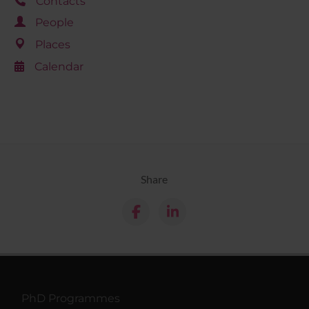
Contacts
People
Places
Calendar
Share
PhD Programmes