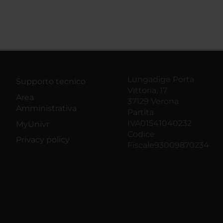
Lungadige Porta
Supporto tecnico
Vittoria, 17
Area
37129 Verona
Amministrativa
Partita
IVA01541040232
MyUnivr
Codice
Privacy policy
Fiscale93009870234