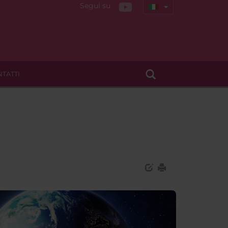
Segui su
TATTI