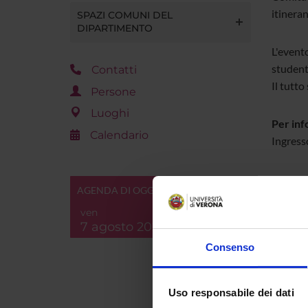
itineran
SPAZI COMUNI DEL
DIPARTIMENTO
L'evento
studenti
Contatti
Il tutto
Persone
Luoghi
Per inf
Calendario
Ingress
AGENDA DI OGGI
ALLE
ven
7 agosto 2026
Loc
Consenso
Uso responsabile dei dati
Refere