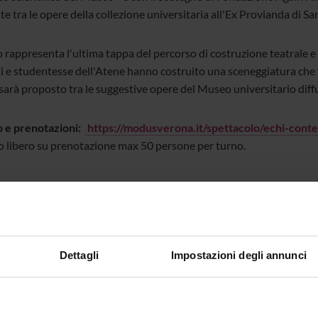
te tra le opere della collezione universitaria all'Ex Provianda di S
 rappresenta l'ultima tappa del percorso di costruzione teatrale e 
 e studentesse dell'Atene hanno costruito una sceneggiatura che val
 sarà proposto tra le suggestive opere del Museo universitario diff
o e prenotazioni:
https://modusverona.it/spettacolo/echi-cont
o libero su prenotazione max 50 persone per turno.
GATI
andina
(jpeg, it, 328 KB, 10/04/26)
Dettagli
Impostazioni degli annunci
nte
Tiziana Cavallo
-
Silvia Vizzardelli