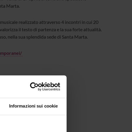
anta Marta.
musicale realizzato attraverso 4 incontri in cui 20
orizza il testo di partenza e la sua forte attualità.
uso, nella sua splendida sede di Santa Marta.
emporanei/
Informazioni sui cookie