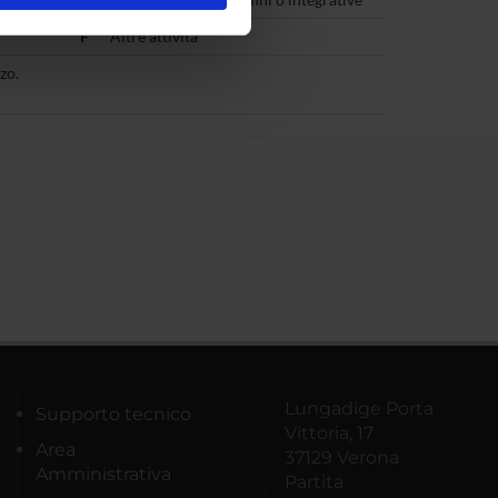
ostri partner che si occupano
F
Altre attività
azioni che hai fornito loro o
zo.
Lungadige Porta
Supporto tecnico
Vittoria, 17
Area
37129 Verona
Amministrativa
Partita