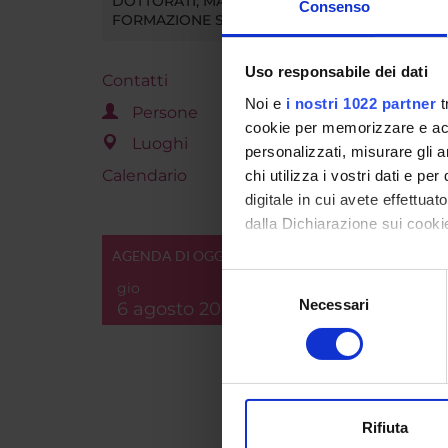
DOTTORATI, MASTER E
Consenso
1°
FORMAZIONE SUPERIORE
1°
Uso responsabile dei dati
1°
Contatti
Noi e
i nostri 1022 partner
t
1°
Persone
cookie per memorizzare e acce
1°
Luoghi
personalizzati, misurare gli an
1°
Calendario
chi utilizza i vostri dati e pe
1°
digitale in cui avete effettua
dalla Dichiarazione sui cookie
1°
AGENDA DI OGGI
Con il tuo consenso, vorrem
1°
Selezione
gio
raccogliere informazi
Necessari
del
6 agosto 2026
1°
Identificare il tuo di
consenso
digitali).
Approfondisci come vengono el
Legend
modificare o ritirare il tuo 
Tipo At
Rifiuta
Utilizziamo i cookie per perso
A
Att