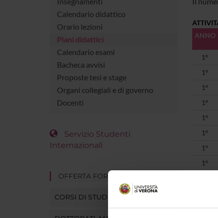
Insegnamenti
Il numer
Calendario didattico
ATTIVI
Orario lezioni
ANNO
Piani didattici
Calendario esami
1°
Bacheca avvisi
1°
Proposte tesi e stage
1°
Organi collegiali e di governo
Docenti
1°
1°
1°
Servizio Studenti
Internazionali
1°
1°
OFFERTA FORMATIVA
1°
1°
CORSI DI STUDIO
1°