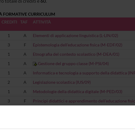
o totale di crediti è
60
.
TÀ FORMATIVE CURRICULUM
CREDITI
TAF
ATTIVITÀ
1
A
Elementi di applicazione linguistica (L-LIN/02)
3
F
Epistemologia dell'educazione fisica (M-EDF/02)
1
A
Etnografia del contesto scolastico (M-DEA/01)
1
A
Gestione del gruppo classe (M-PSI/04)
1
A
Informatica e tecnologia a supporto della didattica (I
2
A
Legislazione scolastica (IUS/09)
1
A
Metodologie della didattica digitale (M-PED/03)
3
F
Principi didattici e apprendimento dell'educazione fis
3
F
Progettazione e programmazione (M-EDF/02)
0
F
Prova finale (-)
1
A
Psicologia dei processi di apprendimento (M-PSI/01)