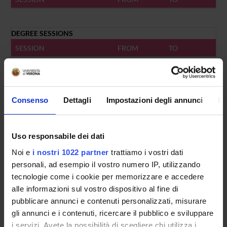
DEGREE SESSIONS
SESSION
FROM
TO
HOLIDAYS
FROM
TO
Consenso
Dettagli
Impostazioni degli annunci
In
Uso responsabile dei dati
Noi e
i nostri 1022 partner
trattiamo i vostri dati
Overview
personali, ad esempio il vostro numero IP, utilizzando
Enrolment Policy
tecnologie come i cookie per memorizzare e accedere
Courses
alle informazioni sul vostro dispositivo al fine di
pubblicare annunci e contenuti personalizzati, misurare
Academic Calendar
gli annunci e i contenuti, ricercare il pubblico e sviluppare
Lesson timetable
i servizi. Avete la possibilità di scegliere chi utilizza i