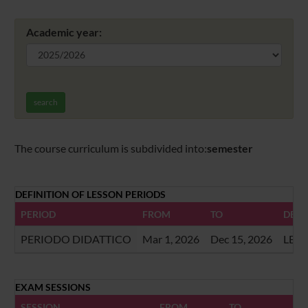
Academic year:
search
The course curriculum is subdivided into:
semester
DEFINITION OF LESSON PERIODS
PERIOD
FROM
TO
DESC
PERIODO DIDATTICO
Mar 1, 2026
Dec 15, 2026
LEZI
EXAM SESSIONS
SESSION
FROM
TO