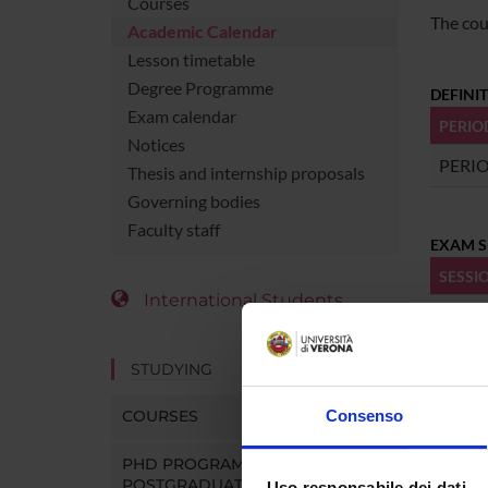
Courses
The cou
Academic Calendar
Lesson timetable
Degree Programme
DEFINI
Exam calendar
PERIO
Notices
PERI
Thesis and internship proposals
Governing bodies
Faculty staff
EXAM S
SESSI
International Students
DEGREE
STUDYING
SESSI
COURSES
Consenso
HOLIDA
PHD PROGRAMMES AND
POSTGRADUATE TRAINING
Uso responsabile dei dati