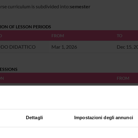
rse curriculum is subdivided into:
semester
TION OF LESSON PERIODS
D
FROM
TO
ODO DIDATTICO
Mar 1, 2026
Dec 15, 2
ESSIONS
ON
FROM
 SESSIONS
ON
FROM
Dettagli
Impostazioni degli annunci
YS