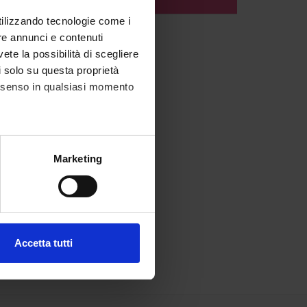
TO
utilizzando tecnologie come i
re annunci e contenuti
vete la possibilità di scegliere
li solo su questa proprietà
consenso in qualsiasi momento
alche metro,
Marketing
e specifiche (impronte
ezione dettagli
. Puoi
Accetta tutti
l media e per analizzare il
ostri partner che si occupano
azioni che hai fornito loro o