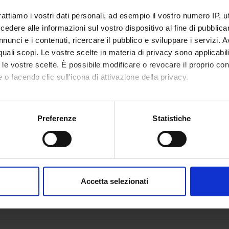
FROM
rattiamo i vostri dati personali, ad esempio il vostro numero IP, 
dere alle informazioni sul vostro dispositivo al fine di pubblica
nunci e i contenuti, ricercare il pubblico e sviluppare i servizi. A
r quali scopi. Le vostre scelte in materia di privacy sono applicabi
to le vostre scelte. È possibile modificare o revocare il proprio 
 o facendo clic sull'icona di attivazione della privacy.
mo anche:
oni sulla tua posizione geografica, con un'approssimazione di qu
Preferenze
Statistiche
spositivo, scansionandolo attivamente alla ricerca di caratteristich
aborati i tuoi dati personali e imposta le tue preferenze nella
s
consenso in qualsiasi momento dalla Dichiarazione sui cookie.
Accetta selezionati
nalizzare contenuti ed annunci, per fornire funzionalità dei socia
inoltre informazioni sul modo in cui utilizzi il nostro sito con i n
icità e social media, i quali potrebbero combinarle con altre inform
lizzo dei loro servizi.