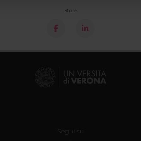
Share
Segui su