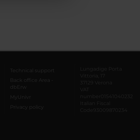
Lungadige Porta
Technical support
Vittoria, 17
Back office Area -
37129 Verona
dbErw
VAT
number01541040232
MyUnivr
Italian Fiscal
Privacy policy
Code93009870234