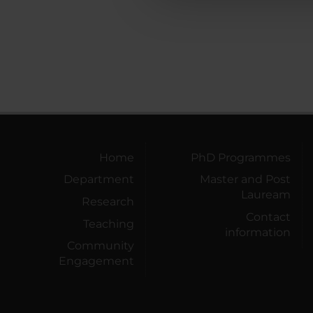
Home
PhD Programmes
Department
Master and Post
Lauream
Research
Contact
Teaching
information
Community
Engagement