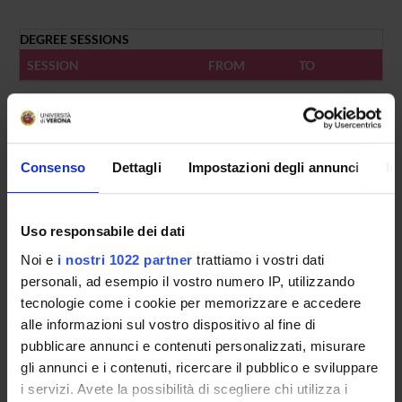
DEGREE SESSIONS
SESSION
FROM
TO
HOLIDAYS
FROM
TO
Consenso
Dettagli
Impostazioni degli annunci
In
Uso responsabile dei dati
Noi e
i nostri 1022 partner
trattiamo i vostri dati
Overview
personali, ad esempio il vostro numero IP, utilizzando
Enrolment Policy
tecnologie come i cookie per memorizzare e accedere
Courses
alle informazioni sul vostro dispositivo al fine di
Academic Calendar
pubblicare annunci e contenuti personalizzati, misurare
Lesson timetable
gli annunci e i contenuti, ricercare il pubblico e sviluppare
Degree Programme
i servizi. Avete la possibilità di scegliere chi utilizza i