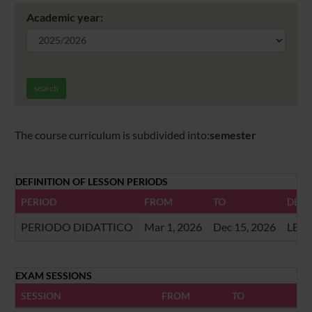
Academic year:
search
The course curriculum is subdivided into:
semester
DEFINITION OF LESSON PERIODS
PERIOD
FROM
TO
DESC
PERIODO DIDATTICO
Mar 1, 2026
Dec 15, 2026
LEZI
EXAM SESSIONS
SESSION
FROM
TO