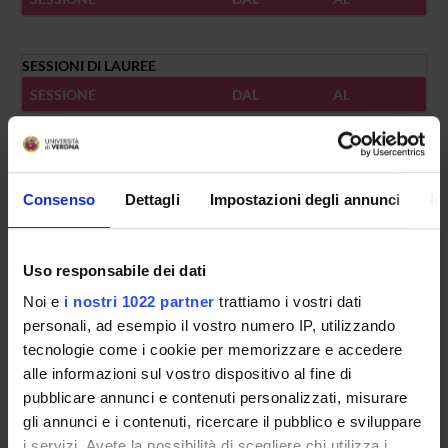
SESSIONI DI LAUREE
SESSIONE
DAL
AL
VACANZE
DAL
AL
Consenso
Dettagli
Impostazioni degli annunci
In
Uso responsabile dei dati
Noi e
i nostri 1022 partner
trattiamo i vostri dati
Presentazione
personali, ad esempio il vostro numero IP, utilizzando
Come iscriversi
tecnologie come i cookie per memorizzare e accedere
Insegnamenti
alle informazioni sul vostro dispositivo al fine di
Calendario didattico
pubblicare annunci e contenuti personalizzati, misurare
gli annunci e i contenuti, ricercare il pubblico e sviluppare
Orario lezioni
i servizi. Avete la possibilità di scegliere chi utilizza i