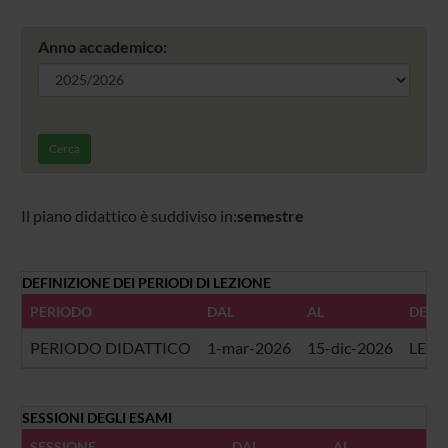
Anno accademico:
Cerca
Il piano didattico è suddiviso in:
semestre
DEFINIZIONE DEI PERIODI DI LEZIONE
PERIODO
DAL
AL
DESC
PERIODO DIDATTICO
1-mar-2026
15-dic-2026
LEZI
SESSIONI DEGLI ESAMI
SESSIONE
DAL
AL