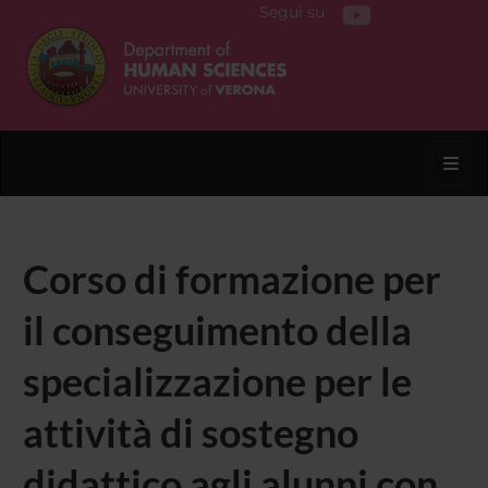
Segui su
Toggl
Corso di formazione per
il conseguimento della
specializzazione per le
attività di sostegno
didattico agli alunni con