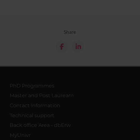
Share
PhD Programmes
Master and Post Lauream
Contact information
Technical support
Back office Area - dbErw
MyUnivr