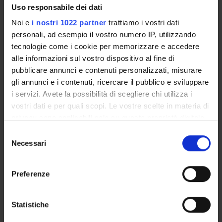
Uso responsabile dei dati
PROVE FINALI SOSTEGNO
Jun 1, 2026
Jun 30, 2026
Noi e
i nostri 1022 partner
trattiamo i vostri dati
personali, ad esempio il vostro numero IP, utilizzando
tecnologie come i cookie per memorizzare e accedere
HOLIDAYS
alle informazioni sul vostro dispositivo al fine di
FROM
TO
pubblicare annunci e contenuti personalizzati, misurare
gli annunci e i contenuti, ricercare il pubblico e sviluppare
i servizi. Avete la possibilità di scegliere chi utilizza i
vostri dati e per quali scopi. Le vostre scelte in materia di
privacy sono applicabili solo su questa proprietà digitale
Overview
in cui avete effettuato le vostre scelte. È possibile
Selezione
Enrolment Policy
modificare o revocare il proprio consenso in qualsiasi
Necessari
del
momento dalla Dichiarazione sui cookie o facendo clic
Courses
consenso
sull'icona di attivazione della privacy.
Academic Calendar
Preferenze
Lesson timetable
Con il tuo consenso, vorremmo anche:
Degree Programme
raccogliere informazioni sulla tua posizione
Statistiche
Exam calendar
geografica, con un'approssimazione di qualche
Notices