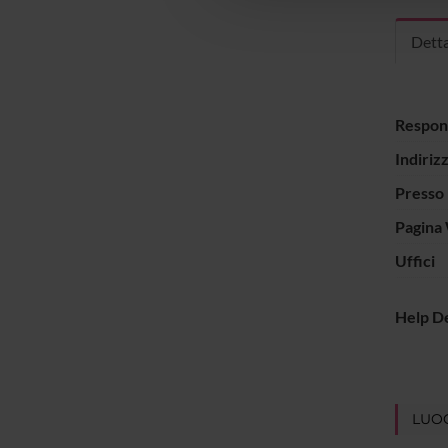
Detta
Respon
Indiriz
Presso
Pagina
Uffici
Help D
LUOG