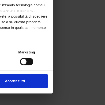
utilizzando tecnologie come i
re annunci e contenuti
vete la possibilità di scegliere
li solo su questa proprietà
ubblicizzare le
consenso in qualsiasi momento
 dalle/dai sue/suoi
agina Instagram
alche metro,
Marketing
tali pagine
e specifiche (impronte
riore canale
occasione delle
ezione dettagli
. Puoi
Accetta tutti
l media e per analizzare il
ostri partner che si occupano
azioni che hai fornito loro o