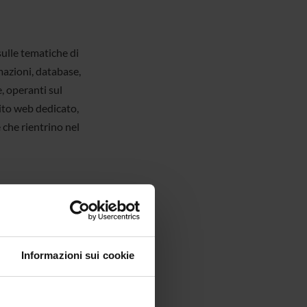
sulle tematiche di
rmazioni, database,
e, operanti sul
sito web dedicato,
e che rientrino nel
uto, potendo
Informazioni sui cookie
fini a quelli del