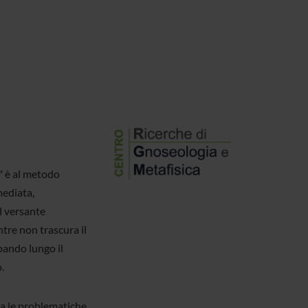
" è al metodo
mediata,
l versante
tre non trascura il
pando lungo il
.
gia le problematiche