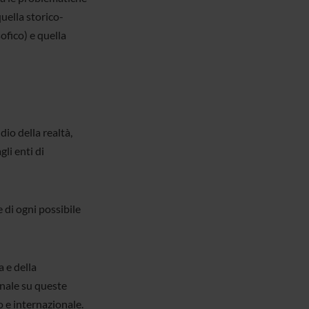
uella storico-
sofico) e quella
dio della realtà,
li enti di
 di ogni possibile
 e della
onale su queste
o e internazionale.