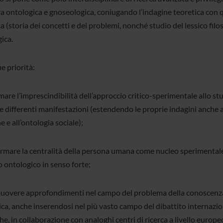
ra ontologica e gnoseologica, coniugando l’indagine teoretica con q
ca (storia dei concetti e dei problemi, nonché studio del lessico filo
ica.
ue priorità:
mare l’imprescindibilità dell’approccio critico-sperimentale allo stu
e differenti manifestazioni (estendendo le proprie indagini anche ag
e e all’ontologia sociale);
fermare la centralità della persona umana come nucleo sperimentale
o ontologico in senso forte;
uovere approfondimenti nel campo del problema della conoscenza
ica, anche inserendosi nel più vasto campo del dibattito internazi
e, in collaborazione con analoghi centri di ricerca a livello europe