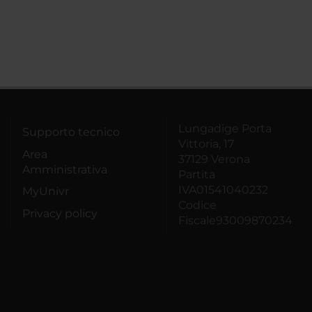
Lungadige Porta
Supporto tecnico
Vittoria, 17
Area
37129 Verona
Amministrativa
Partita
IVA01541040232
MyUnivr
Codice
Privacy policy
Fiscale93009870234