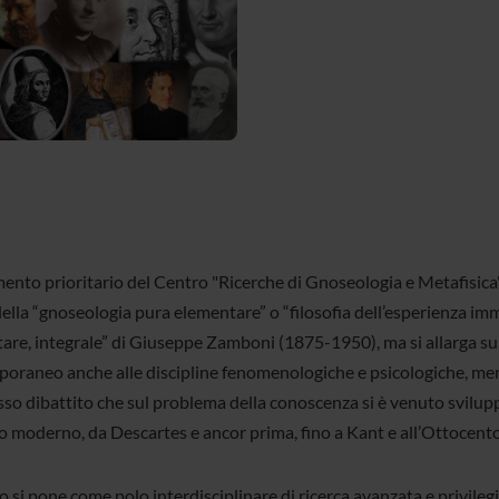
imento prioritario del Centro "Ricerche di Gnoseologia e Metafisica
della “gnoseologia pura elementare” o “filosofia dell’esperienza im
are, integrale” di Giuseppe Zamboni (1875-1950), ma si allarga su
oraneo anche alle discipline fenomenologiche e psicologiche, men
so dibattito che sul problema della conoscenza si è venuto svilup
o moderno, da Descartes e ancor prima, fino a Kant e all’Ottocento
o si pone come polo interdisciplinare di ricerca avanzata e privile