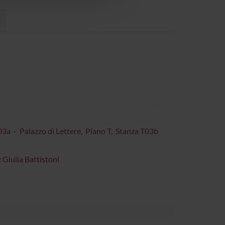
T03a
-
Palazzo di Lettere, Piano T, Stanza T03b
:
Giulia Battistoni