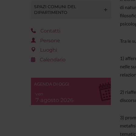
SPAZI COMUNI DEL
di natu
DIPARTIMENTO
filosofi
psicolog
Contatti
Persone
Tra le s
Luoghi
1) affer
Calendario
nelle su
relazion
AGENDA DI OGGI
2) riaf
ven
7 agosto 2026
discors
3) prom
metafis
tematich