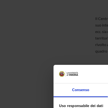
Il Centr
suo inte
ecc. sia
territor
rivolto 
quadro p
I collab
Consenso
eventual
Centro.
Uso responsabile dei dati