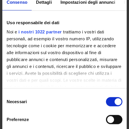
Consenso
Dettagli
Impostazioni degli annunci
In
Come iscriversi
Insegnamenti
Calendario didattico
Uso responsabile dei dati
Orario lezioni
Noi e
i nostri 1022 partner
trattiamo i vostri dati
Piani didattici
personali, ad esempio il vostro numero IP, utilizzando
Calendario esami
tecnologie come i cookie per memorizzare e accedere
Bacheca avvisi
alle informazioni sul vostro dispositivo al fine di
Proposte tesi e stage
pubblicare annunci e contenuti personalizzati, misurare
Organi collegiali e di governo
gli annunci e i contenuti, ricercare il pubblico e sviluppare
Docenti
i servizi. Avete la possibilità di scegliere chi utilizza i
vostri dati e per quali scopi. Le vostre scelte in materia di
privacy sono applicabili solo su questa proprietà digitale
OFFERTA FORMATIVA
in cui avete effettuato le vostre scelte. È possibile
Selezione
modificare o revocare il proprio consenso in qualsiasi
Necessari
del
CORSI DI STUDIO
momento dalla Dichiarazione sui cookie o facendo clic
consenso
sull'icona di attivazione della privacy.
DOTTORATI, MASTER E FORMAZIONE SUPERIORE
Preferenze
Con il tuo consenso, vorremmo anche: