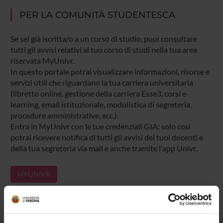
PER LA COMUNITÀ STUDENTESCA
Se sei già iscritta/o a un corso di studio, puoi consultare
tutti gli avvisi relativi al tuo corso di studi nella tua area
riservata MyUnivr.
In questo portale potrai visualizzare informazioni, risorse e
servizi utili che riguardano la tua carriera universitaria
(libretto online, gestione della carriera Esse3, corsi e-
learning, email istituzionale, modulistica di segreteria,
procedure amministrative, ecc.).
Entra in MyUnivr con le tue credenziali GIA: solo così
potrai ricevere notifica di tutti gli avvisi dei tuoi docenti e
della tua segreteria via mail e anche tramite l'app Univr.
MYUNIVR
Presentazione