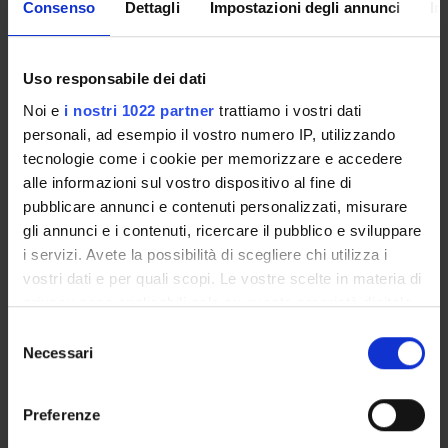
Consenso
Dettagli
Impostazioni degli annunci
In
Come iscriversi
Insegnamenti
Calendario didattico
Uso responsabile dei dati
Orario lezioni
Noi e
i nostri 1022 partner
trattiamo i vostri dati
Piani didattici
personali, ad esempio il vostro numero IP, utilizzando
Calendario esami
tecnologie come i cookie per memorizzare e accedere
Bacheca avvisi
alle informazioni sul vostro dispositivo al fine di
Proposte tesi e stage
pubblicare annunci e contenuti personalizzati, misurare
Organi collegiali e di governo
gli annunci e i contenuti, ricercare il pubblico e sviluppare
Docenti
i servizi. Avete la possibilità di scegliere chi utilizza i
vostri dati e per quali scopi. Le vostre scelte in materia di
privacy sono applicabili solo su questa proprietà digitale
OFFERTA FORMATIVA
in cui avete effettuato le vostre scelte. È possibile
Selezione
modificare o revocare il proprio consenso in qualsiasi
Necessari
del
CORSI DI STUDIO
momento dalla Dichiarazione sui cookie o facendo clic
consenso
sull'icona di attivazione della privacy.
DOTTORATI, MASTER E FORMAZIONE SUPERIORE
Preferenze
Con il tuo consenso, vorremmo anche: