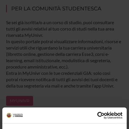
PER LA COMUNITÀ STUDENTESCA
Se sei già iscritta/o a un corso di studio, puoi consultare
tutti gli avvisi relativi al tuo corso di studi nella tua area
riservata MyUnivr.
In questo portale potrai visualizzare informazioni, risorse e
servizi utili che riguardano la tua carriera universitaria
(libretto online, gestione della carriera Esse3, corsi e-
learning, email istituzionale, modulistica di segreteria,
procedure amministrative, ecc.).
Entra in MyUnivr con le tue credenziali GIA: solo così
potrai ricevere notifica di tutti gli avvisi dei tuoi docenti e
della tua segreteria via mail e anche tramite l'app Univr.
MYUNIVR
Presentazione