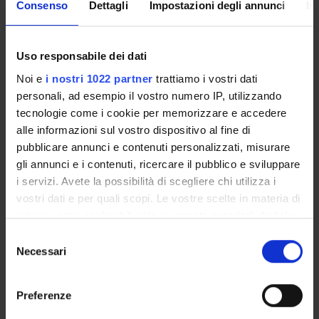
Consenso
Dettagli
Impostazioni degli annunci
In
Come iscriversi
Insegnamenti
Calendario didattico
Uso responsabile dei dati
Orario lezioni
Noi e
i nostri 1022 partner
trattiamo i vostri dati
Piani didattici
personali, ad esempio il vostro numero IP, utilizzando
Calendario esami
tecnologie come i cookie per memorizzare e accedere
Bacheca avvisi
alle informazioni sul vostro dispositivo al fine di
Proposte tesi e stage
pubblicare annunci e contenuti personalizzati, misurare
Organi collegiali e di governo
gli annunci e i contenuti, ricercare il pubblico e sviluppare
Docenti
i servizi. Avete la possibilità di scegliere chi utilizza i
vostri dati e per quali scopi. Le vostre scelte in materia di
privacy sono applicabili solo su questa proprietà digitale
OFFERTA FORMATIVA
in cui avete effettuato le vostre scelte. È possibile
Selezione
modificare o revocare il proprio consenso in qualsiasi
Necessari
del
CORSI DI STUDIO
momento dalla Dichiarazione sui cookie o facendo clic
consenso
sull'icona di attivazione della privacy.
DOTTORATI, MASTER E FORMAZIONE SUPERIORE
Preferenze
Con il tuo consenso, vorremmo anche: