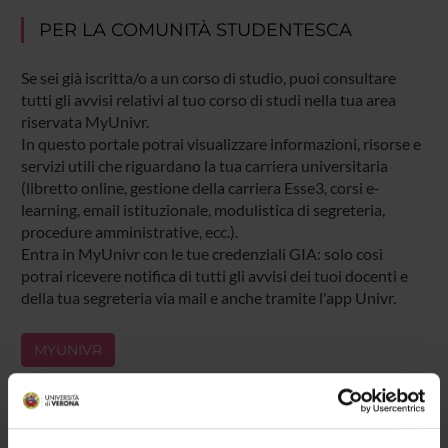
PER LA COMUNITÀ STUDENTESCA
Se sei già iscritta/o a un corso di studio, puoi consultare
tutti gli avvisi relativi al tuo corso di studi nella tua area
riservata MyUnivr.
In questo portale potrai visualizzare informazioni, risorse e
servizi utili che riguardano la tua carriera universitaria
(libretto online, gestione della carriera Esse3, corsi e-
learning, email istituzionale, modulistica di segreteria,
procedure amministrative, ecc.).
Entra in MyUnivr con le tue credenziali GIA: solo così
potrai ricevere notifica di tutti gli avvisi dei tuoi docenti e
della tua segreteria via mail e anche tramite l'app Univr.
MYUNIVR
Presentazione