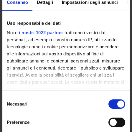
Consenso
Dettagli
Impostazioni degli annunci
In
Come iscriversi
Insegnamenti
Calendario didattico
Uso responsabile dei dati
Orario lezioni
Noi e
i nostri 1022 partner
trattiamo i vostri dati
Piani didattici
personali, ad esempio il vostro numero IP, utilizzando
Calendario esami
tecnologie come i cookie per memorizzare e accedere
Bacheca avvisi
alle informazioni sul vostro dispositivo al fine di
Proposte tesi e stage
pubblicare annunci e contenuti personalizzati, misurare
Organi collegiali e di governo
gli annunci e i contenuti, ricercare il pubblico e sviluppare
Docenti
i servizi. Avete la possibilità di scegliere chi utilizza i
vostri dati e per quali scopi. Le vostre scelte in materia di
privacy sono applicabili solo su questa proprietà digitale
OFFERTA FORMATIVA
in cui avete effettuato le vostre scelte. È possibile
Selezione
modificare o revocare il proprio consenso in qualsiasi
Necessari
del
CORSI DI STUDIO
momento dalla Dichiarazione sui cookie o facendo clic
consenso
sull'icona di attivazione della privacy.
DOTTORATI, MASTER E FORMAZIONE SUPERIORE
Preferenze
Con il tuo consenso, vorremmo anche: