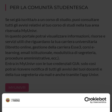
PER LA COMUNITÀ STUDENTESCA
Se sei già iscritta/o a un corso di studio, puoi consultare
tutti gli avvisi relativi al tuo corso di studi nella tua area
riservata MyUnivr.
In questo portale potrai visualizzare informazioni, risorse e
servizi utili che riguardano la tua carriera universitaria
(libretto online, gestione della carriera Esse3, corsi e-
learning, email istituzionale, modulistica di segreteria,
procedure amministrative, ecc.).
Entra in MyUnivr con le tue credenziali GIA: solo così
potrai ricevere notifica di tutti gli avvisi dei tuoi docenti e
della tua segreteria via mail e anche tramite l'app Univr.
MYUNIVR
Presentazione