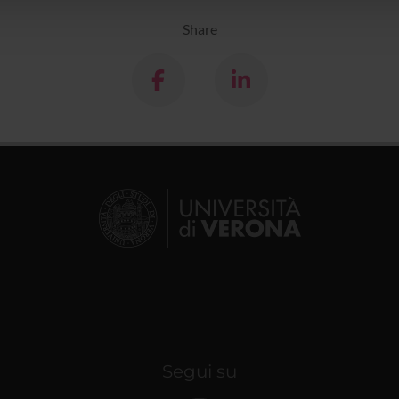
Share
Segui su