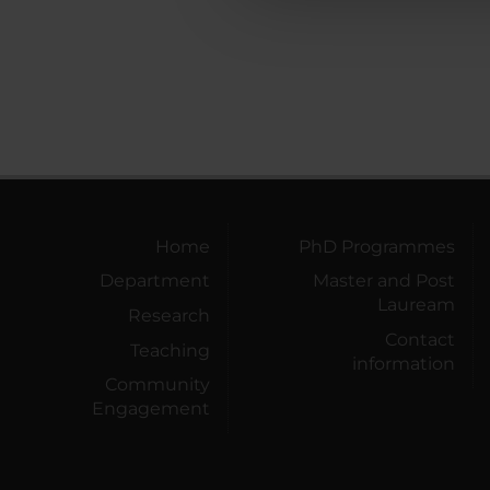
Home
PhD Programmes
Department
Master and Post
Lauream
Research
Contact
Teaching
information
Community
Engagement