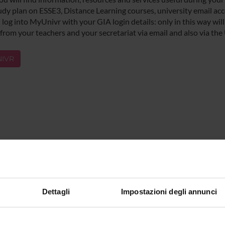
udy plan on ESSE3, Distance Learning courses, university email acco
log into MyUnivr with your GIA login details: only in this way will 
 from your teachers and your secretariat via email and also via the
IVR
Dettagli
Impostazioni degli annunci