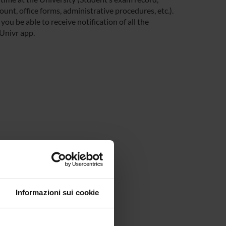
unt, office forms, administrative procedures, etc.).
you be able to receive notification of all the
 Univr app.
Informazioni sui cookie