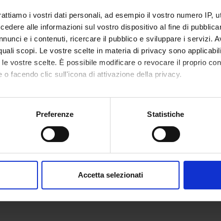
rattiamo i vostri dati personali, ad esempio il vostro numero IP, 
dere alle informazioni sul vostro dispositivo al fine di pubblica
nunci e i contenuti, ricercare il pubblico e sviluppare i servizi. A
r quali scopi. Le vostre scelte in materia di privacy sono applicabi
to le vostre scelte. È possibile modificare o revocare il proprio 
 o facendo clic sull'icona di attivazione della privacy.
mo anche:
oni sulla tua posizione geografica, con un'approssimazione di qu
Preferenze
Statistiche
spositivo, scansionandolo attivamente alla ricerca di caratteristich
aborati i tuoi dati personali e imposta le tue preferenze nella
s
consenso in qualsiasi momento dalla Dichiarazione sui cookie.
Accetta selezionati
nalizzare contenuti ed annunci, per fornire funzionalità dei socia
inoltre informazioni sul modo in cui utilizzi il nostro sito con i n
icità e social media, i quali potrebbero combinarle con altre inform
lizzo dei loro servizi.