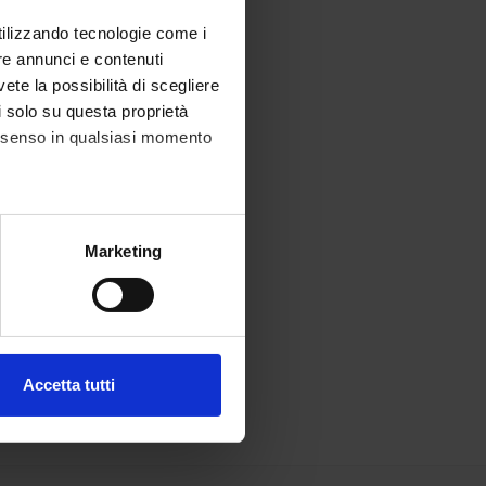
utilizzando tecnologie come i
re annunci e contenuti
vete la possibilità di scegliere
li solo su questa proprietà
consenso in qualsiasi momento
alche metro,
Marketing
e specifiche (impronte
ezione dettagli
. Puoi
Accetta tutti
l media e per analizzare il
ostri partner che si occupano
azioni che hai fornito loro o