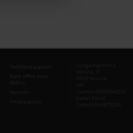
Lungadige Porta
Technical support
Vittoria, 17
Back office Area -
37129 Verona
dbErw
VAT
number01541040232
MyUnivr
Italian Fiscal
Privacy policy
Code93009870234