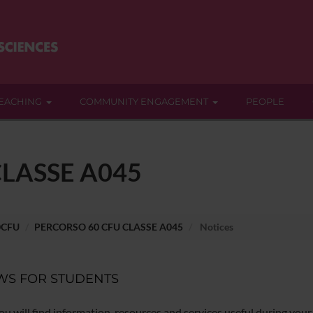
EACHING
COMMUNITY ENGAGEMENT
PEOPLE
LASSE A045
0CFU
PERCORSO 60 CFU CLASSE A045
Notices
WS FOR STUDENTS
ou will find information, resources and services useful during your