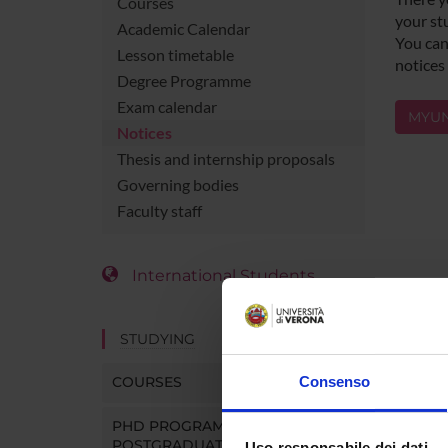
Courses
your st
Academic Calendar
You can 
Lesson timetable
notices
Degree Programme
Exam calendar
MYUN
Notices
Thesis and internship proposals
Governing bodies
Faculty staff
International Students
STUDYING
COURSES
Consenso
PHD PROGRAMMES AND
POSTGRADUATE TRAINING
Uso responsabile dei dati