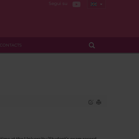
Segui su
CONTACTS
 time at the University (Student’s exam record,